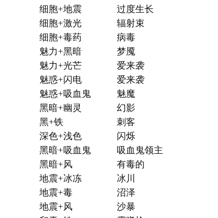
细胞+地震
过度生长
细胞+激光
辐射束
细胞+毒药
病毒
魅力+黑暗
梦魇
魅力+光芒
爱来袭
魅惑+闪电
爱来袭
魅惑+吸血鬼
魅魔
黑暗+幽灵
幻影
黑+铁
刺客
深色+浅色
闪烁
黑暗+吸血鬼
吸血鬼领主
黑暗+风
有毒的
地震+冰冻
冰川
地震+毒
沼泽
地震+风
沙暴