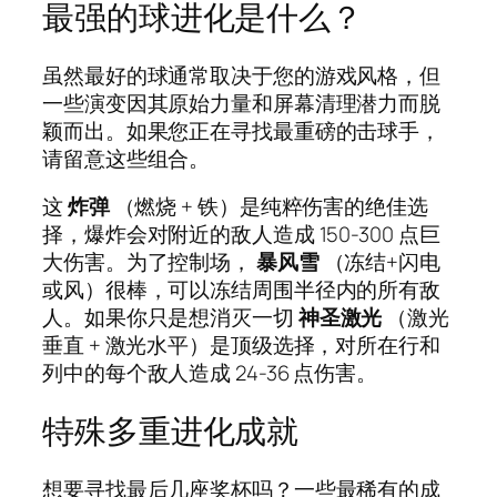
最强的球进化是什么？
虽然最好的球通常取决于您的游戏风格，但
一些演变因其原始力量和屏幕清理潜力而脱
颖而出。如果您正在寻找最重磅的击球手，
请留意这些组合。
这
炸弹
（燃烧 + 铁）是纯粹伤害的绝佳选
择，爆炸会对附近的敌人造成 150-300 点巨
大伤害。为了控制场，
暴风雪
（冻结+闪电
或风）很棒，可以冻结周围半径内的所有敌
人。如果你只是想消灭一切
神圣激光
（激光
垂直 + 激光水平）是顶级选择，对所在行和
列中的每个敌人造成 24-36 点伤害。
特殊多重进化成就
想要寻找最后几座奖杯吗？一些最稀有的成