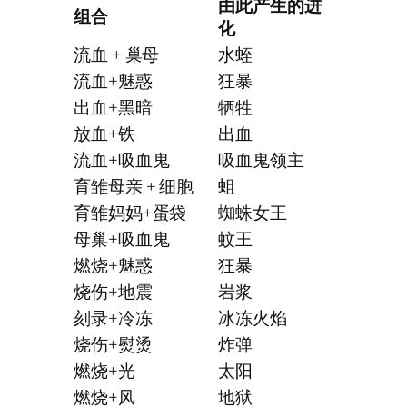
由此产生的进
组合
化
流血 + 巢母
水蛭
流血+魅惑
狂暴
出血+黑暗
牺牲
放血+铁
出血
流血+吸血鬼
吸血鬼领主
育雏母亲 + 细胞
蛆
育雏妈妈+蛋袋
蜘蛛女王
母巢+吸血鬼
蚊王
燃烧+魅惑
狂暴
烧伤+地震
岩浆
刻录+冷冻
冰冻火焰
烧伤+熨烫
炸弹
燃烧+光
太阳
燃烧+风
地狱