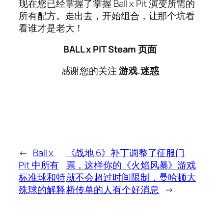
现在您已经掌握了掌握 Ball x Pit 演变所需的
所有配方。走出去，开始组合，让那个坑看
看谁才是老大！
BALL x PIT Steam 页面
感谢您的关注
游戏.迷惑
←
Ball x
《战地 6》补丁调整了征服门
Pit 中所有
票，这样你的《火焰风暴》游戏
标准球和特
就不会超过时间限制，曼哈顿大
殊球的解释
桥传单的人有个好消息
→