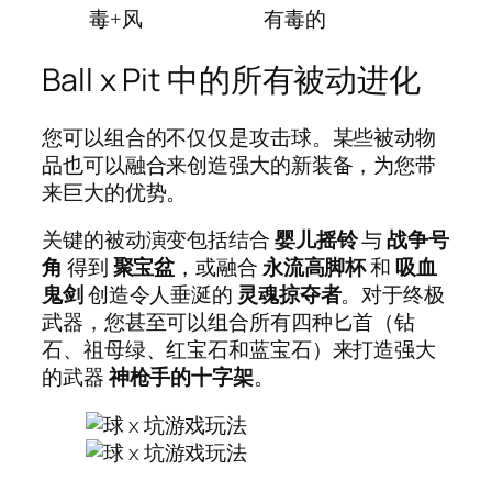
毒+风
有毒的
Ball x Pit 中的所有被动进化
您可以组合的不仅仅是攻击球。某些被动物
品也可以融合来创造强大的新装备，为您带
来巨大的优势。
关键的被动演变包括结合
婴儿摇铃
与
战争号
角
得到
聚宝盆
，或融合
永流高脚杯
和
吸血
鬼剑
创造令人垂涎的
灵魂掠夺者
。对于终极
武器，您甚至可以组合所有四种匕首（钻
石、祖母绿、红宝石和蓝宝石）来打造强大
的武器
神枪手的十字架
。