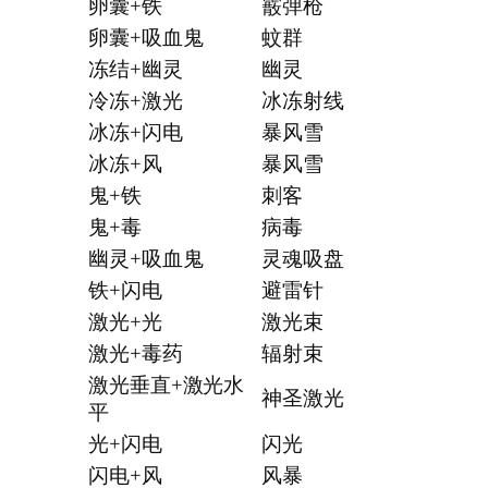
卵囊+铁
霰弹枪
卵囊+吸血鬼
蚊群
冻结+幽灵
幽灵
冷冻+激光
冰冻射线
冰冻+闪电
暴风雪
冰冻+风
暴风雪
鬼+铁
刺客
鬼+毒
病毒
幽灵+吸血鬼
灵魂吸盘
铁+闪电
避雷针
激光+光
激光束
激光+毒药
辐射束
激光垂直+激光水
神圣激光
平
光+闪电
闪光
闪电+风
风暴