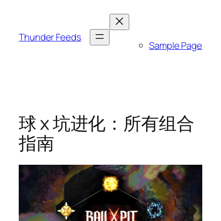
跳
至
内
Thunder Feeds
Sample Page
容
球 x 坑进化：所有组合
指南