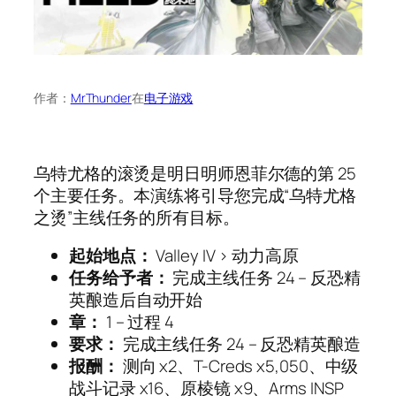
作者：
MrThunder
在
电子游戏
乌特尤格的滚烫是明日明师恩菲尔德的第 25
个主要任务。本演练将引导您完成“乌特尤格
之烫”主线任务的所有目标。
起始地点：
Valley IV > 动力高原
任务给予者：
完成主线任务 24 – 反恐精
英酿造后自动开始
章：
1 – 过程 4
要求：
完成主线任务 24 – 反恐精英酿造
报酬：
测向 x2、T-Creds x5,050、中级
战斗记录 x16、原棱镜 x9、Arms INSP