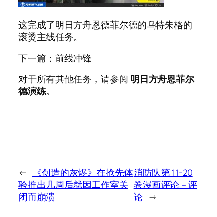
这完成了明日方舟恩德菲尔德的乌特朱格的
滚烫主线任务。
下一篇：前线冲锋
对于所有其他任务，请参阅
明日方舟恩菲尔
德演练
。
←
《创造的灰烬》在抢先体
消防队第 11-20
验推出几周后就因工作室关
卷漫画评论 – 评
闭而崩溃
论
→