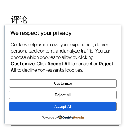
评论
We respect your privacy
发表回复
Cookies help us improve your experience, deliver
您的邮箱地址不会被公开。
必填项已用
*
标
personalized content, and analyze traffic. You can
注
choose which cookies to allow by clicking
Customize
. Click
Accept All
to consent or
Reject
评论
*
All
to decline non-essential cookies.
Customize
Reject All
Accept All
显示名称
*
Powered by