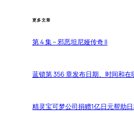
更多文章
第 4 集 – 邪恶坦尼娅传奇 II
蓝锁第 356 章发布日期、时间和
精灵宝可梦公司捐赠1亿日元帮助