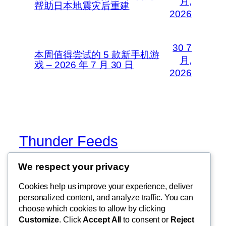
月,
帮助日本地震灾后重建
2026
30 7
本周值得尝试的 5 款新手机游
月,
戏 – 2026 年 7 月 30 日
2026
Thunder Feeds
We respect your privacy
你最喜欢的电子游戏和攻略杂志
Cookies help us improve your experience, deliver
personalized content, and analyze traffic. You can
choose which cookies to allow by clicking
博客
事件
Customize
. Click
Accept All
to consent or
Reject