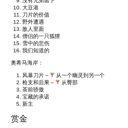
没有兄弟留下
大豆港
刀片的价值
野外遭遇
敌人里面
僧侣的一只狐狸
雪中​​的悲伤
我们知道的
奥希马海岸：
风暴刀片 –
从一个幽灵到另一个
枪支和后果 –
从臀部
茶前骄傲
宝藏的承诺
新主
赏金