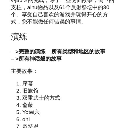
约85％的完成，除了一些侧面故事，倒下的
支柱，ainu物品以及61个反射祭坛中的30
个。享受自己喜欢的游戏并玩得开心的方
式，您不能做任何错误的事情。
演练
– >完整的演练 – 所有类型和地区的故事
– >所有神话般的故事
主要故事：
序幕
旧旅馆
双重武士的方式
斋藤
Yotei六
oni
奇特恩