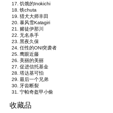
饥饿的Inokichi
铁chuta
猎犬大师丰田
暴风雪Katagiri
赌徒伊那川
无名杀手
黑夜久保
任性的ONI突袭者
鹰眼近藤
美丽的美丽
促进信托基金
塔达基可怕
最后一个兄弟
牙齿断裂
宁帕奇盔甲小偷
收藏品