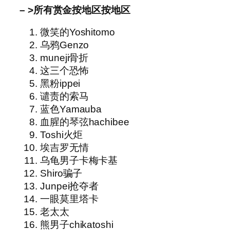
– >所有赏金按地区按地区
微笑的Yoshitomo
乌鸦Genzo
muneji骨折
这三个恐怖
黑粉ippei
谴责的索马
蓝色Yamauba
血腥的琴弦hachibee
Toshi火炬
埃吉罗无情
乌龟男子卡梅卡基
Shiro骗子
Junpei抢夺者
一眼莫里塔卡
老太太
熊男子chikatoshi