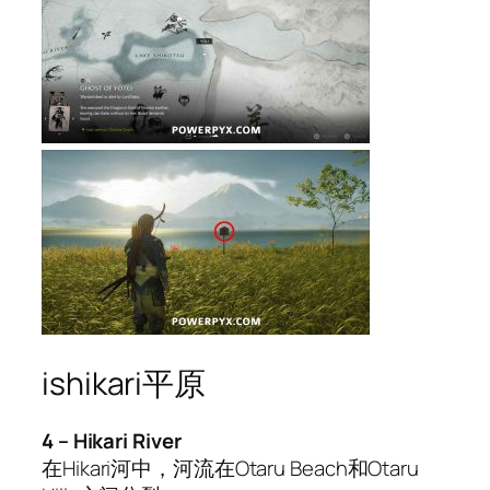
ishikari平原
4 – Hikari River
在Hikari河中，河流在Otaru Beach和Otaru