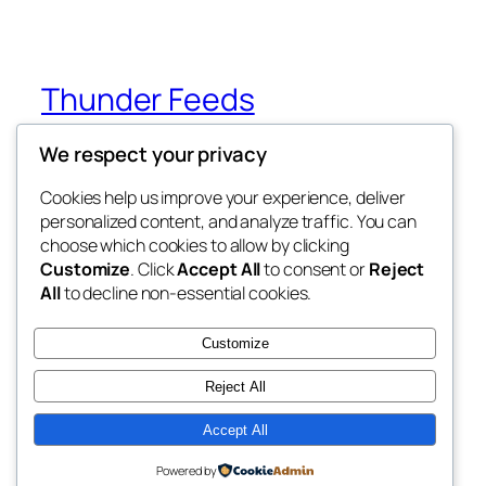
Thunder Feeds
We respect your privacy
你最喜欢的电子游戏和攻略杂志
Cookies help us improve your experience, deliver
personalized content, and analyze traffic. You can
choose which cookies to allow by clicking
博客
事件
Customize
. Click
Accept All
to consent or
Reject
关于
商店
All
to decline non-essential cookies.
常见问题
样板
作者
主题
Customize
Reject All
Accept All
二〇二五
以
WordPress
设计
Powered by