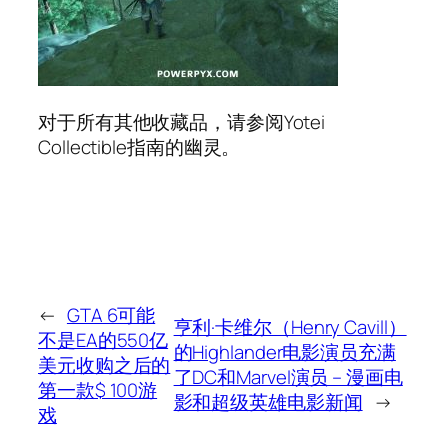
对于所有其他收藏品，请参阅Yotei
Collectible指南的幽灵。
←
GTA 6可能
亨利·卡维尔（Henry Cavill）
不是EA的550亿
的Highlander电影演员充满
美元收购之后的
了DC和Marvel演员 – 漫画电
第一款$ 100游
影和超级英雄电影新闻
→
戏