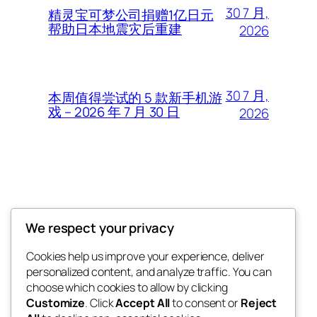
30 7 月,
精灵宝可梦公司捐赠1亿日元
帮助日本地震灾后重建
2026
30 7 月,
本周值得尝试的 5 款新手机游
戏 – 2026 年 7 月 30 日
2026
Thunder Feeds
We respect your privacy
你最喜欢的电子游戏和攻略杂志
Cookies help us improve your experience, deliver
personalized content, and analyze traffic. You can
choose which cookies to allow by clicking
Customize
. Click
Accept All
to consent or
Reject
博客
事件