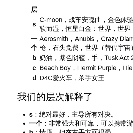
层
C-moon，战车安魂曲，金色
s
软而湿，恒星白金：世界，世界，世界
一
Aerosmith，Anubis，C
个
枪，石头免费，世界（替代宇宙），Tu
b
奶油，紫色阴霾，手，Tusk Act 2
c
Beach Boy，Hermit Purp
d
D4C爱火车，杀手女王
我们的层次解释了
s
：绝对最好，主导所有对决。
一个
：非常强大和可靠，可以携带
b
：情境，但在右手方面很强。