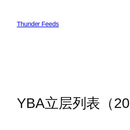
跳
至
内
Thunder Feeds
容
YBA立层列表（20