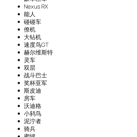
Nexus RX
能人
碰碰车
僚机
大钻机
速度鸟GT
赫尔维斯特
灵车
双层
战斗巴士
奖杯亚军
斯皮迪
房车
沃迪格
小鸫鸟
泥泞者
骑兵
蜜罐