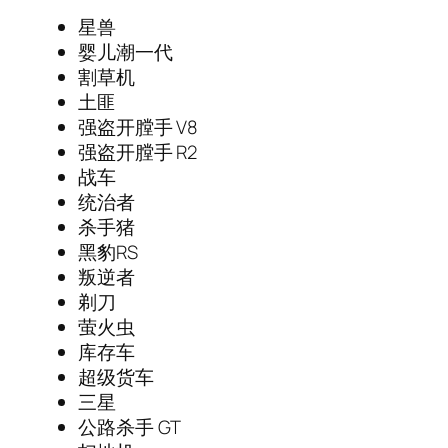
星兽
婴儿潮一代
割草机
土匪
强盗开膛手 V8
强盗开膛手 R2
战车
统治者
杀手猪
黑豹RS
叛逆者
剃刀
萤火虫
库存车
超级货车
三星
公路杀手 GT