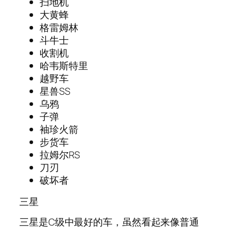
扫地机
大黄蜂
格雷姆林
斗牛士
收割机
哈韦斯特里
越野车
星兽SS
乌鸦
子弹
袖珍火箭
步货车
拉姆尔RS
刀刃
破坏者
三星
三星是C级中最好的车，虽然看起来像普通