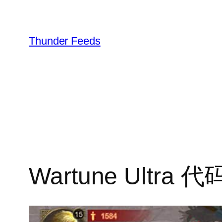
跳
至
内
Thunder Feeds
容
Wartune Ultra