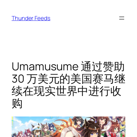
跳
至
Thunder Feeds
内
容
Umamusume 通过赞助
30 万美元的美国赛马继
续在现实世界中进行收
购