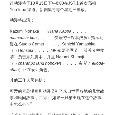
该动漫将于10月15日下午8:00在JST上首次亮相
YouTube
渠道
。新剧集将每个星期三播放。
动漫将出演：
Kazumi Nonaka
（（
Hana Kappa
，，，，
mameushi-kun
，，，，
快乐的三叶草快乐
）指示动
漫在
Studio Comet
，，，，
Kenichi Yamashita
（（
Hensuki
，，，，
MF鬼
两个季节，
流浪者的故
事
）负责系列脚本，并且
Narumi Shimoji
（（
charanpo land nobōken
，，，，
林希！ ekoda-
chan
）正在设计角色。
其他工作人员包括：
可爱的喜剧漫画和动漫吸引了来自世界各地的儿童故
事和民间故事，并问：“如果一只猫出现在这个故事
中怎么办？”