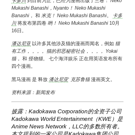
卡多川
到目前为止，已经为漫画出版了三卷：
Neko
Mukashi Banashi
，Nyanto！
Neko Mukashi
Banashi
， 和
米克！
Neko Mukashi Banashi
。
卡多
川
将发布第四卷
哟！
Neko Mukashi Banashi
10月
16日。
潘达尼亚
以许多其他涉及猫的漫画而闻名，例如
猫
有工作
，，，，
猫的邪恶秘密社会
，，，，
Yokai
猫
， 和
怪物猫
。
七个海洋娱乐
正在用英语发布所有
四个漫画。
黑马漫画
是
释放
潘达尼亚
‘
克苏鲁猫
漫画英文。
资料来源：新闻发布
披露：Kadokawa Corporation的全资子公司
Kadokawa World Entertainment（KWE）是
Anime News Network，LLC的多数所有者。
本文提到的一家公司是Kadokawa集团公司