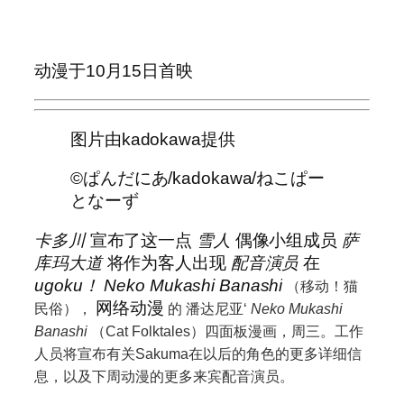
动漫于10月15日首映
图片由kadokawa提供
©ぱんだにあ/kadokawa/ねこぱー
となーず
卡多川
宣布了这一点
雪人
偶像小组成员
萨
库玛大道
将作为客人出现
配音演员
在
ugoku！ Neko Mukashi Banashi
（移动！猫
网络动漫
民俗），
的
潘达尼亚
‘
Neko Mukashi
Banashi
（Cat Folktales）四面板漫画，周三。工作
人员将宣布有关Sakuma在以后的角色的更多详细信
息，以及下周动漫的更多来宾配音演员。