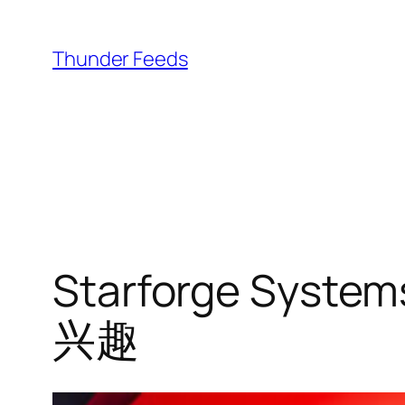
跳
至
Thunder Feeds
内
容
Starforge Syste
兴趣