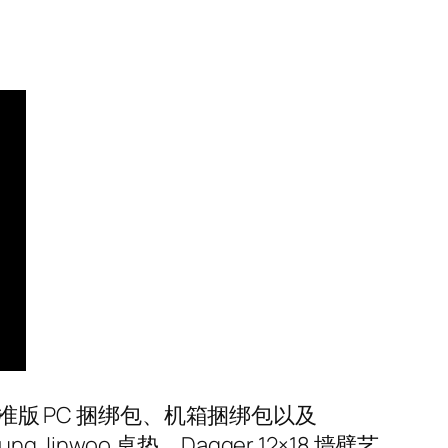
）、标准版 PC 捆绑包、机箱捆绑包以及
Sung Jinwoo 桌垫、Dagger 12×18 墙壁艺