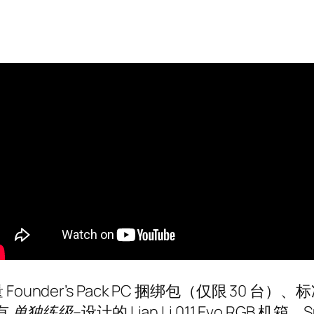
under’s Pack PC 捆绑包（仅限 30 台
有
单独练级
–设计的 Lian Li 011 Evo RGB 机箱、