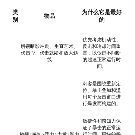
类
为什么它是最好
物品
别
的
优先考虑机动性、
解锁暗影冲刺、垂直艺术、
反击和冷却时间重
伏击 IV、伏击就绪和放大斜
置，以促进不间断
线
的超速正常运行时
间。
刺客是围绕重新定
位、暴击叠加和滥
用每个反击窗口进
行爆发而构建的。
敏捷性和感知力保
证了暴击的正常运
敏捷>感知>活力>力量>智力
行时间、更快的躲