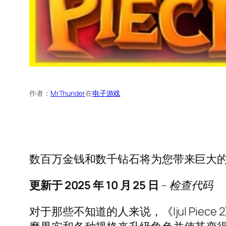
作者：
MrThunder
在
电子游戏
数百万金钱和数千钻石将为您带来巨大的游戏优
更新于 2025 年 10 月 25 日
– 检查代码
对于那些不知道的人来说，《Ijul Pi