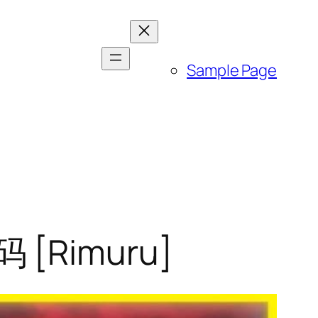
Sample Page
码 [Rimuru]