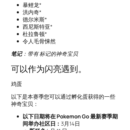
暴鲤龙*
洪内奇*
德尔米斯*
西尼斯特亚*
杜拉鲁顿*
令人毛骨悚然
笔记
：带有 标记的神奇宝贝
可以作为闪亮遇到。
鸡蛋
以下是本赛季您可以通过孵化蛋获得的一些
神奇宝贝：
以下日期将在 Pokemon Go 最新赛季期
间举办社区日：
3月14日