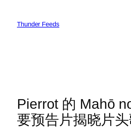
跳
至
内
Thunder Feeds
容
Pierrot 的 Mahō n
要预告片揭晓片头歌