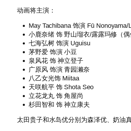
动画将主演：
May Tachibana 饰演 Fū Nonoyam
小鹿奈绪 饰 野山瑠衣/露露玛修（
七海弘树 饰演 Uguisu
茅野爱 饰演 小豆
泉风花 饰 神立登子
广原风 饰演 青园濑奈
八乙女光饰 Miitaa
天咲航平 饰 Shota Seo
立花龙丸 饰 角屋尚
杉田智和 饰 神立康夫
太田贵子和水岛优分别为森泽优、奶油