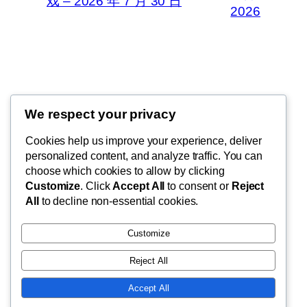
戏 – 2026 年 7 月 30 日
2026
Thunder Feeds
We respect your privacy
你最喜欢的电子游戏和攻略杂志
Cookies help us improve your experience, deliver
personalized content, and analyze traffic. You can
choose which cookies to allow by clicking
Customize
. Click
Accept All
to consent or
Reject
博客
事件
All
to decline non-essential cookies.
关于
商店
常见问题
样板
Customize
作者
主题
Reject All
Accept All
二〇二五
以
WordPress
设计