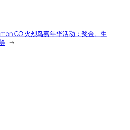
kemon GO 火烈鸟嘉年华活动：奖金、生
等
→