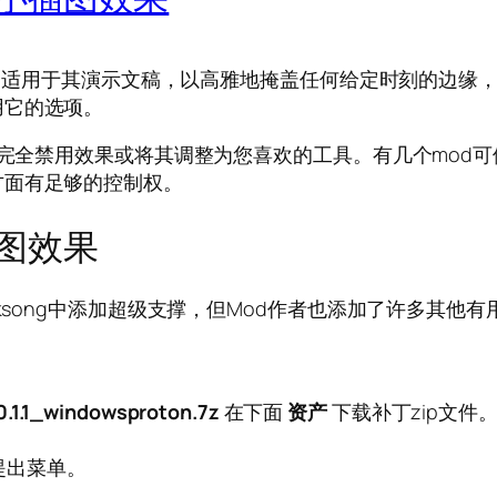
效果，适用于其演示文稿，以高雅地掩盖任何给定时刻的边
用它的选项。
完全禁用效果或将其调整为您喜欢的工具。有几个mod可供
方面有足够的控制权。
图效果
ight：Silksong中添加超级支撑，但Mod作者也添加了
0.1.1_windowsproton.7z
在下面
资产
下载补丁zip文件
提出菜单。
。