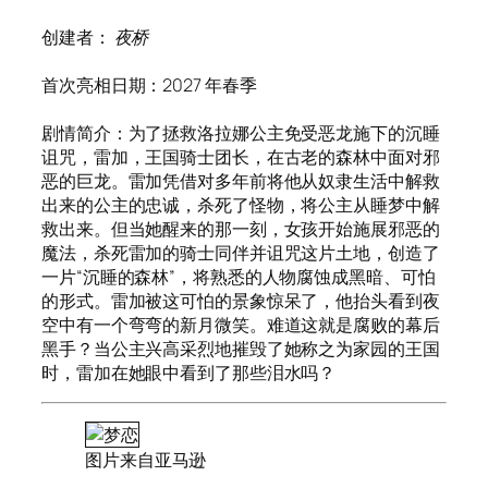
创建者：
夜桥
首次亮相日期：2027 年春季
剧情简介：为了拯救洛拉娜公主免受恶龙施下的沉睡
诅咒，雷加，王国骑士团长，在古老的森林中面对邪
恶的巨龙。雷加凭借对多年前将他从奴隶生活中解救
出来的公主的忠诚，杀死了怪物，将公主从睡梦中解
救出来。但当她醒来的那一刻，女孩开始施展邪恶的
魔法，杀死雷加的骑士同伴并诅咒这片土地，创造了
一片“沉睡的森林”，将熟悉的人物腐蚀成黑暗、可怕
的形式。雷加被这可怕的景象惊呆了，他抬头看到夜
空中有一个弯弯的新月微笑。难道这就是腐败的幕后
黑手？当公主兴高采烈地摧毁了她称之为家园的王国
时，雷加在她眼中看到了那些泪水吗？
图片来自亚马逊