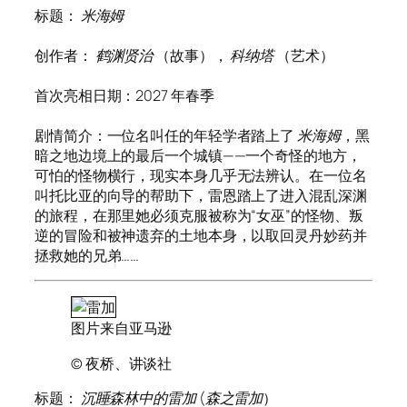
标题：
米海姆
创作者：
鹤渊贤治
（故事），
科纳塔
（艺术）
首次亮相日期：2027 年春季
剧情简介：一位名叫任的年轻学者踏上了
米海姆
，黑
暗之地边境上的最后一个城镇——一个奇怪的地方，
可怕的怪物横行，现实本身几乎无法辨认。在一位名
叫托比亚的向导的帮助下，雷恩踏上了进入混乱深渊
的旅程，在那里她必须克服被称为“女巫”的怪物、叛
逆的冒险和被神遗弃的土地本身，以取回灵丹妙药并
拯救她的兄弟……
图片来自亚马逊
© 夜桥、讲谈社
标题：
沉睡森林中的雷加
(
森之雷加
）