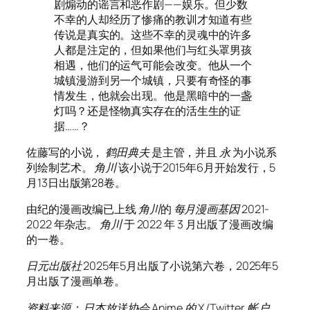
剧煽动的谣言和恶作剧——娱乐。但少数
不幸的人却经历了惨痛的教训才知道有些
传说是真实的。这些不幸的灵魂中的许多
人都是注定的，但如果他们与红头罩男孩
相遇，他们的运气可能会改变。他从一个
城镇漫游到另一个城镇，只要有奇怪的事
情发生，他就会出现。他是黑暗中的一盏
灯吗？还是怪物真实存在的活生生的证
据……？
佐藤写的小说，
鹤田典夫
是主管，并且
永
为小说系
列绘制艺术。
角川
该小说于2015年6月开始发行，5
月13日出版第28卷。
由纪的漫画改编已上线
角川
的
每月漫画基因
2021-
2022 年杂志。
角川
于 2022 年 3 月出版了漫画改编
的一卷。
日元出版社
2025年5月出版了小说第六卷，2025年5
月出版了漫画单卷。
资料来源：
日本放送协会
Anime 的 X/Twitter 帐户，