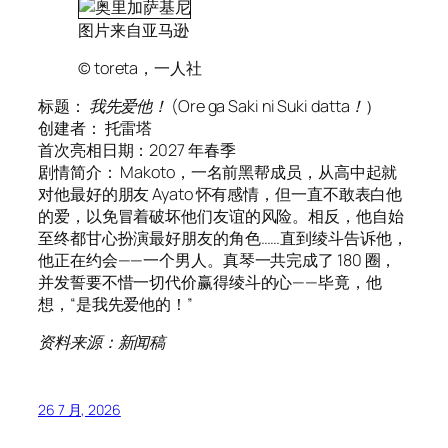
图片来自亚马逊
© toreta，一人社
标题：
我先爱他！
(
Ore ga Saki ni Suki datta！
）
创建者： 托雷塔
首次亮相日期：2027 年春季
剧情简介： Makoto，一名前黑帮成员，从高中起就
对他最好的朋友 Ayato 怀有感情，但一直不敢表白他
的爱，以免冒着破坏他们友谊的风险。相反，他自始
至终都甘心扮演最好朋友的角色……直到绫斗告诉他，
他正在约会——一个男人。真琴一共完成了 180 圈，
并发誓要不惜一切代价赢得绫斗的心——毕竟，他
想，“是我先爱他的！”
资料来源：新闻稿
26 7 月, 2026