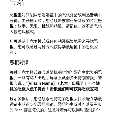
宝箱
恶棍宝箱只能从动漫远征中的恶棍狩猎战利品活动中
获得。要获得宝箱，您必须击败非竞争阶段的特定恶
棍：故事、无限、挑战和精通。请记住，这不是恶棍
入侵游戏模式。
您可以从非竞争模式玩任何动漫探险地图来寻找恶
棍。您可以通过两种方式获得动漫远征中的恶棍宝
箱：
恶棍狩猎
每种非竞争模式都会以随机的时间间隔产生危险的恶
棍。一旦有坏人出现，屏幕上就会弹出特别警报。警
报会说：“
[Villain Name] （老大）出现了！一个随
机的恶棍入侵了舞台！击败他们即可获得恶棍宝箱！
“
显示警报后，您必须杀死特定的恶棍头目才能在动漫
远征中获得 5 个恶棍宝箱。恶棍的生成时间以及召唤
的 Boss 都是随机的。这意味着你可以同时遇到多个