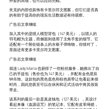
外套的高领，也可以拉回兜帽。
夹克的内部也装饰有卡里尔符文图案，但它们是否真
的有助于提高你的现实生活数据还有待观察。
广告后文章继续
加入其中的是猎人模型背包（147 美元），以猎人的
羽毛帽为主题，而侧面则借用了主角手套的细节。它
还配有一个附在链条上的水银子弹饰物，你猜对了，
里面还有更多卡里尔符文图案。
广告后文章继续
就连 Lady Maria 也获得了一些粉丝服务，她推出了自
己的手提包（售价也为 147 美元），并配有金色星辰
钟吊饰。这款包的黑色底色和棕色肩带让包看起来很
时尚，因此您甚至可以在休闲和正式活动中将其假装
带走。
该系列的最后一款是真皮钱包（127 美元），其设计
看起来像《血源诅咒》的笔记本。它配有皮革绳锁，