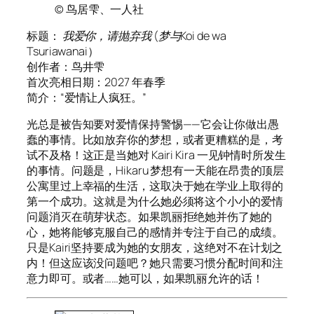
© 鸟居雫、一人社
标题：
我爱你，请抛弃我
(
梦与Koi de wa
Tsuriawanai
）
创作者：鸟井雫
首次亮相日期：2027 年春季
简介：“爱情让人疯狂。”
光总是被告知要对爱情保持警惕——它会让你做出愚
蠢的事情。比如放弃你的梦想，或者更糟糕的是，考
试不及格！这正是当她对 Kairi Kira 一见钟情时所发生
的事情。问题是，Hikaru 梦想有一天能在昂贵的顶层
公寓里过上幸福的生活，这取决于她在学业上取得的
第一个成功。这就是为什么她必须将这个小小的爱情
问题消灭在萌芽状态。如果凯丽拒绝她并伤了她的
心，她将能够克服自己的感情并专注于自己的成绩。
只是Kairi坚持要成为她的女朋友，这绝对不在计划之
内！但这应该没问题吧？她只需要习惯分配时间和注
意力即可。或者……她可以，如果凯丽允许的话！