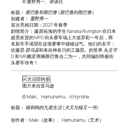
© 重野秀一、讲谈社
标题：
斯巴鲁和斯巴鲁
(
斯巴鲁到斯巴鲁
）
创建者：
重野秀一
首次亮相日期：2027 年春季
剧情简介： 藤原拓海的学生 Kanata Rivington 在日本
超受欢迎的 MFG 街头赛车场上大放异彩一年后，两
名新车手渴望在这项赛事中碰碰运气。他们的名字：
佐藤昴
群马县
和来自神奈川的工藤昴。的世界
头文字
D
和
MF幽灵
两辆斯巴鲁合二为一，共同编织终极街
头赛车传奇！
图片来自亚马逊
© Maki、Hamuhamu、Ichijinsha
标题：
猫和狗的九尾生活
(
犬又与猫又一书
）
创作者：Maki（故事）、Hamuhamu（艺术）