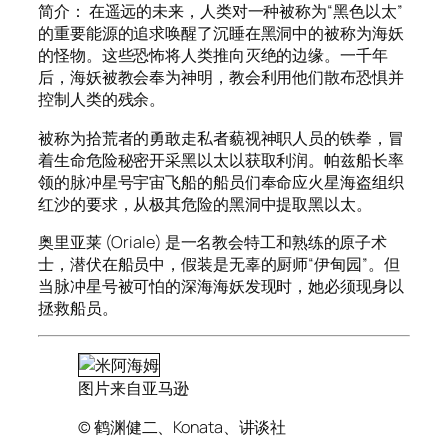
简介： 在遥远的未来，人类对一种被称为“黑色以太”
的重要能源的追求唤醒了沉睡在黑洞中的被称为海妖
的怪物。这些恐怖将人类推向灭绝的边缘。一千年
后，海妖被教会奉为神明，教会利用他们散布恐惧并
控制人类的残余。
被称为拾荒者的勇敢走私者藐视神职人员的铁拳，冒
着生命危险秘密开采黑以太以获取利润。帕兹船长率
领的脉冲星号宇宙飞船的船员们奉命应火星海盗组织
红沙的要求，从极其危险的黑洞中提取黑以太。
奥里亚莱 (Oriale) 是一名教会特工和熟练的原子术
士，潜伏在船员中，假装是无辜的厨师“伊甸园”。但
当脉冲星号被可怕的深海海妖发现时，她必须现身以
拯救船员。
图片来自亚马逊
© 鹤渊健二、Konata、讲谈社