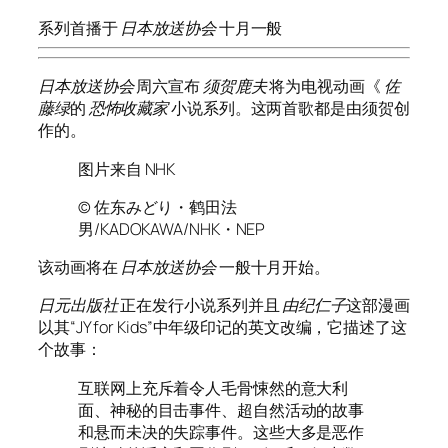
系列首播于
日本放送协会
十月一般
日本放送协会
周六宣布
须贺鹿夫
将为电视动画《
佐
藤绿
的
恐怖收藏家
小说系列。这两首歌都是由须贺创
作的。
图片来自 NHK
© 佐东みどり・鹤田法
男/KADOKAWA/NHK・NEP
该动画将在
日本放送协会
一般十月开始。
日元出版社
正在发行小说系列并且
由纪仁子
这部漫画
以其“JY for Kids”中年级印记的英文改编，它描述了这
个故事：
互联网上充斥着令人毛骨悚然的意大利
面、神秘的目击事件、超自然活动的故事
和悬而未决的失踪事件。这些大多是恶作