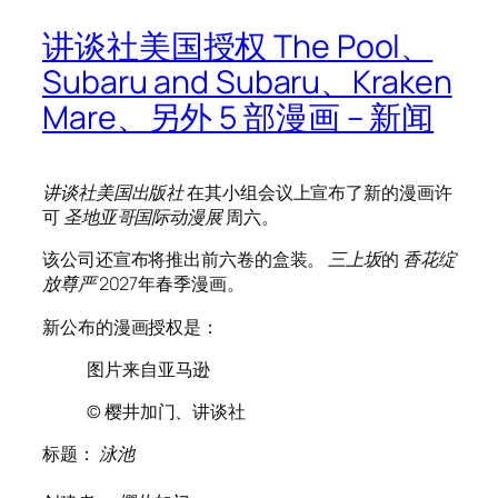
讲谈社美国授权 The Pool、
Subaru and Subaru、Kraken
Mare、另外 5 部漫画 – 新闻
讲谈社美国出版社
在其小组会议上宣布了新的漫画许
可
圣地亚哥国际动漫展
周六。
该公司还宣布将推出前六卷的盒装。
三上坂
的
香花绽
放尊严
2027年春季漫画。
新公布的漫画授权是：
图片来自亚马逊
© 樱井加门、讲谈社
标题：
泳池