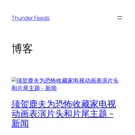
跳
至
Thunder Feeds
内
容
博客
须贺鹿夫为恐怖收藏家电视
动画表演片头和片尾主题 –
新闻