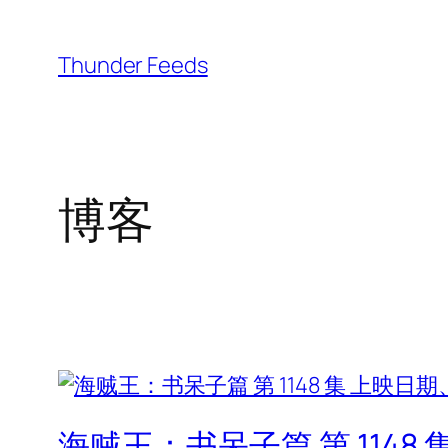
跳
至
Thunder Feeds
内
容
博客
海贼王：书呆子篇 第 114