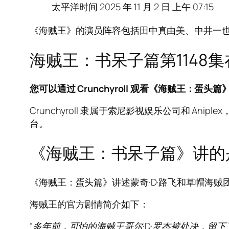
太平洋时间
2025 年 11 月 2 日
上午 07:15
《海贼王》的演员阵容包括田中真由美、中井一
海贼王：书呆子篇第1148
您可以通过 Crunchyroll 观看《海贼王：蛋头篇》第
Crunchyroll 隶属于索尼影视娱乐公司和 
台。
《海贼王：书呆子篇》讲的
《海贼王：蛋头篇》讲述蒙奇·D·路飞和草帽海
海贼王的官方剧情简介如下：
“多年前，可怕的海贼王哥尔·D·罗杰被处决，留下