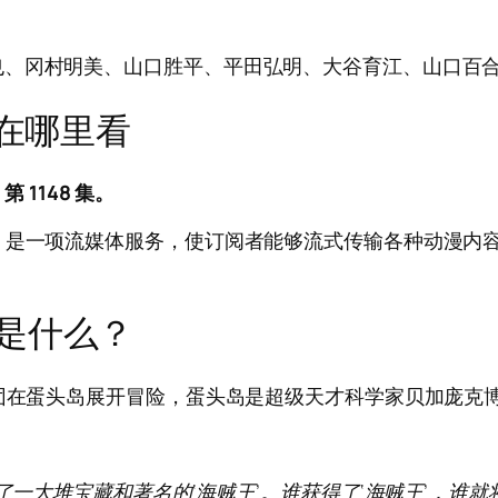
也、冈村明美、山口胜平、平田弘明、大谷育江、山口百
集在哪里看
 1148 集。
Aniplex，是一项流媒体服务，使订阅者能够流式传输各种
是什么？
贼团在蛋头岛展开冒险，蛋头岛是超级天才科学家贝加庞克
了一大堆宝藏和著名的‘海贼王’。谁获得了‘海贼王’，谁