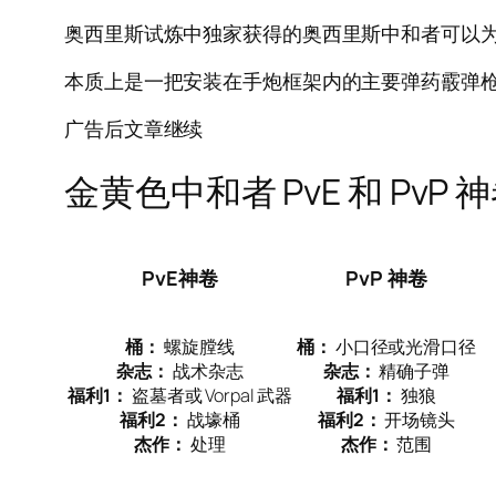
奥西里斯试炼中独家获得的奥西里斯中和者可以为 P
本质上是一把安装在手炮框架内的主要弹药霰弹
广告后文章继续
金黄色中和者 PvE 和 PvP 神
PvE神卷
PvP 神卷
桶：
螺旋膛线
桶：
小口径或光滑口径
杂志：
战术杂志
杂志：
精确子弹
福利1：
盗墓者或 Vorpal 武器
福利1：
独狼
福利2：
战壕桶
福利2：
开场镜头
杰作：
处理
杰作：
范围