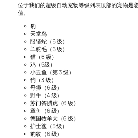
位于我们的超级自动宠物等级列表顶部的宠物是
值。
豹
天堂鸟
眼镜蛇（6 级）
羊驼毛（6 级）
猫（6 级）
鸡（5级）
小丑鱼（第 3 级）
狗（3 级）
母狮（6 级）
野牛（4 级）
苏门答腊虎（6 级）
章鱼（6 级）
德国牧羊犬（6 级）
护士鲨（5 级）
豹纹（6 级）