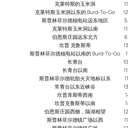
克莱特斯的玉米洞
1
克莱特斯玉米洞以东的 Burd-To-Go
1
斯普林菲尔德核电站远东地区
5
克莱特斯玉米洞以南
1
伯恩斯庄园远东北方
6
坎普·克鲁斯蒂
1
斯普林菲尔德核电站以南的 Burd-To-Go
长青台
1
长青台以南
1
斯普林菲尔德轮胎火灾地标以东
1
常青台以东近峡谷
1
坎普库斯蒂西南
坎普克鲁斯蒂以南
伯恩斯庄园西侧，隔湖相望
1
斯普林菲尔德镇广场以西
1