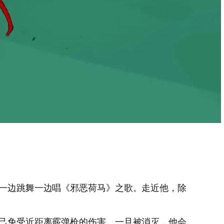
他一边跳舞一边唱《邪恶荷马》之歌。走近他，除
自己免受近距离霰弹枪的伤害。一旦被消灭，他会