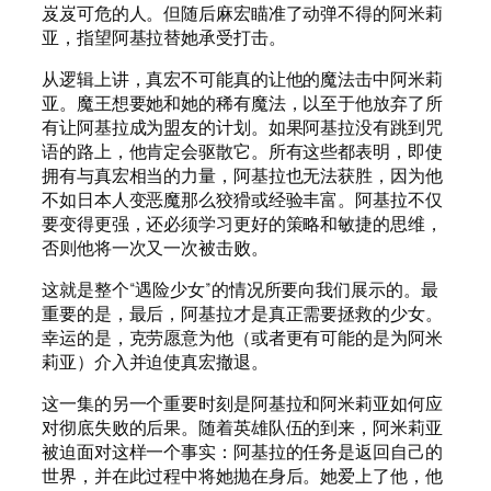
岌岌可危的人。但随后麻宏瞄准了动弹不得的阿米莉
亚，指望阿基拉替她承受打击。
从逻辑上讲，真宏不可能真的让他的魔法击中阿米莉
亚。魔王想要她和她的稀有魔法，以至于他放弃了所
有让阿基拉成为盟友的计划。如果阿基拉没有跳到咒
语的路上，他肯定会驱散它。所有这些都表明，即使
拥有与真宏相当的力量，阿基拉也无法获胜，因为他
不如日本人变恶魔那么狡猾或经验丰富。阿基拉不仅
要变得更强，还必须学习更好的策略和敏捷的思维，
否则他将一次又一次被击败。
这就是整个“遇险少女”的情况所要向我们展示的。最
重要的是，最后，阿基拉才是真正需要拯救的少女。
幸运的是，克劳愿意为他（或者更有可能的是为阿米
莉亚）介入并迫使真宏撤退。
这一集的另一个重要时刻是阿基拉和阿米莉亚如何应
对彻底失败的后果。随着英雄队伍的到来，阿米莉亚
被迫面对这样一个事实：阿基拉的任务是返回自己的
世界，并在此过程中将她抛在身后。她爱上了他，他