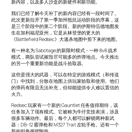
新内容，以及多人沙盒的新硬件和新功能。
我们已经了解今天补丁的新内容已经有一段时间了。
此次更新拉开了第一季加州抵抗运动阶段的序幕，这
是三个阶段中的第二个阶段。新的伊斯特伍德地图发
生在加利福尼亚州，它是从林登堡的更大的
《Battlefield Redsec》大逃杀地图中剪下来的地图。
有一种名为 Sabotage 的新限时模式 – 一种 8v8 战术
模式，两队尝试摧毁尽可能多的炸弹地点。今天推出
的另一个重要新功能是战斗拾取器。
这些是强大的武器，可以在特定的游戏模式（和传送
门）中找到，分散在地图上供玩家拾取和使用。他们
的弹药有限且无法补充，但却能提供令人难以置信的
火力。
Redsec 玩家有一个新的 Gauntlet 任务值得期待，该
任务加入了现有模式。它被称为牛仔竞技表演，涉及
很多车辆动作。最后，每个人都可以解锁两种新武
器：DB-12 霰弹枪和 M327 Trait 左轮手枪。还有一个
新的斜角握把附件。