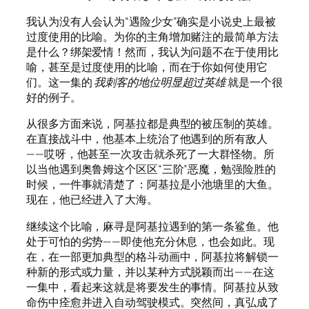
我认为没有人会认为“遇险少女”确实是小说史上最被
过度使用的比喻。为你的主角增加赌注的最简单方法
是什么？绑架爱情！然而，我认为问题不在于使用比
喻，甚至是过度使用的比喻，而在于你如何使用它
们。这一集的
我刺客的地位明显超过英雄
就是一个很
好的例子。
从很多方面来说，阿基拉都是典型的被压制的英雄。
在直接战斗中，他基本上统治了他遇到的所有敌人
——哎呀，他甚至一次攻击就杀死了一大群怪物。所
以当他遇到奥鲁姆这个区区“三阶”恶魔，勉强险胜的
时候，一件事就清楚了：阿基拉是小池塘里的大鱼。
现在，他已经进入了大海。
继续这个比喻，麻寻是阿基拉遇到的第一条鲨鱼。他
处于可怕的劣势——即使他充分休息，也会如此。现
在，在一部更加典型的格斗动画中，阿基拉将解锁一
种新的形式或力量，并以某种方式脱颖而出——在这
一集中，看起来这就是将要发生的事情。阿基拉从致
命伤中痊愈并进入自动驾驶模式。突然间，真弘成了