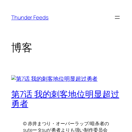
跳
至
Thunder Feeds
内
容
博客
第7话 我的刺客地位明显超过
勇者
© 赤井まつり・オーバーラップ/暗杀者の
suteータsuが勇者よりも强い制作委员会