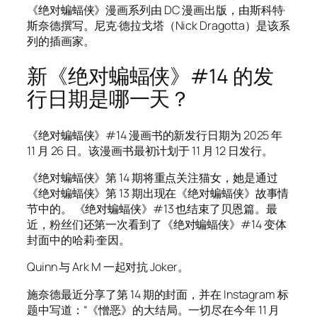
《绝对蝙蝠侠》漫画系列由 DC 漫画出版，由斯科特·
斯奈德撰写。尼克·德拉戈塔（Nick Dragotta）是该系
列的插画家。
新《绝对蝙蝠侠》#14 的发
行日期是哪一天？
《绝对蝙蝠侠》#14 漫画书的新发行日期为 2025 年
11 月 26 日。该漫画书最初计划于 11 月 12 日发行。
《绝对蝙蝠侠》第 14 期将重点关注猫女，她是通过
《绝对蝙蝠侠》第 13 期出现在《绝对蝙蝠侠》故事情
节中的。 《绝对蝙蝠侠》#13 也结束了贝恩篇。最
近，粉丝们还第一次看到了《绝对蝙蝠侠》#14 变体
封面中的哈莉·奎因。
Quinn 与 Ark M 一起对抗 Joker。
施奈德最近分享了第 14 期的封面，并在 Instagram 标
题中写道：“《憎恶》的大结局。一切尽在今年 11 月