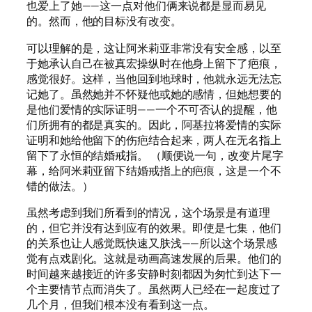
也爱上了她——这一点对他们俩来说都是显而易见
的。然而，他的目标没有改变。
可以理解的是，这让阿米莉亚非常没有安全感，以至
于她承认自己在被真宏操纵时在他身上留下了疤痕，
感觉很好。这样，当他回到地球时，他就永远无法忘
记她了。虽然她并不怀疑他或她的感情，但她想要的
是他们爱情的实际证明——一个不可否认的提醒，他
们所拥有的都是真实的。因此，阿基拉将爱情的实际
证明和她给他留下的伤疤结合起来，两人在无名指上
留下了永恒的结婚戒指。 （顺便说一句，改变片尾字
幕，给阿米莉亚留下结婚戒指上的疤痕，这是一个不
错的做法。）
虽然考虑到我们所看到的情况，这个场景是有道理
的，但它并没有达到应有的效果。即使是七集，他们
的关系也让人感觉既快速又肤浅——所以这个场景感
觉有点戏剧化。这就是动画高速发展的后果。他们的
时间越来越接近的许多安静时刻都因为匆忙到达下一
个主要情节点而消失了。虽然两人已经在一起度过了
几个月，但我们根本没有看到这一点。