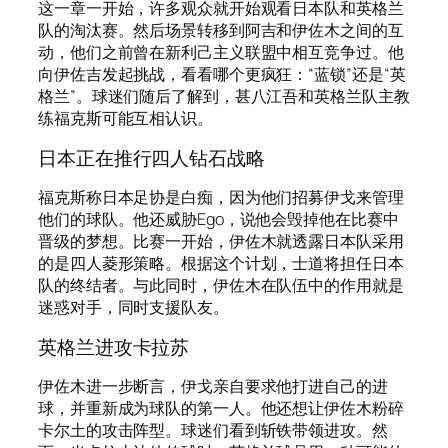
这一章一开始，许多观众就开始观看日本队和英格兰
队的淘汰赛。然后场景转移到阿吉和伊佐木之间的互
动，他们之前曾在新利己主义联盟中相互竞争过。他
向伊佐吉发起挑战，看看哪个更疯狂：“蓝锁”还是“英
格兰”。球迷们随后了解到，甚八江吾和英格兰队主教
练福克斯可能互相认识。
日本正在推行四人钻石战略
福克斯称日本足协是白痴，因为他们招募伊戈来管理
他们的球队。他还威胁Ego，说他会毁掉他在比赛中
晋级的梦想。比赛一开始，伊佐木就透露日本队采用
的是四人菱形策略。根据这个计划，士道将担任日本
队的终结者。与此同时，伊佐木在队伍中的作用就是
迷惑对手，同时支援队友。
英格兰进攻卡拉苏
伊佐木进一步断言，伊戈亲自要求他打进自己的进
球，并重新成为球队的第一人。他还想让伊佐木粉碎
卡尔土的攻击阵型。球迷们看到斩铁带领进攻。然