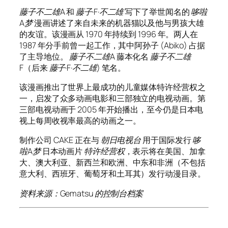
藤子不二雄A
和
藤子·F·不二雄
写下了举世闻名的
哆啦
A梦
漫画讲述了来自未来的机器猫以及他与男孩大雄
的友谊。该漫画从 1970 年持续到 1996 年。两人在
1987 年分手前曾一起工作，其中阿孙子 (Abiko) 占据
了主导地位。
藤子不二雄A
藤本化名
藤子不二雄
F（后来
藤子·F·不二雄
) 笔名。
该漫画推出了世界上最成功的儿童媒体特许经营权之
一，启发了众多动画电影和三部独立的电视动画。第
三部电视动画于 2005 年开始播出，至今仍是日本电
视上每周收视率最高的动画之一。
制作公司 CAKE 正在与
朝日电视台
用于国际发行
哆
啦A梦
日本动画片
特许经营权
，表示将在美国、加拿
大、澳大利亚、新西兰和欧洲、中东和非洲（不包括
意大利、西班牙、葡萄牙和土耳其）发行动漫目录。
资料来源：Gematsu 的控制台档案