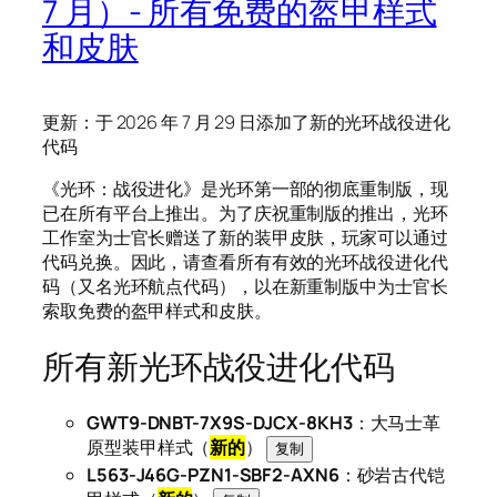
7 月）- 所有免费的盔甲样式
和皮肤
更新：于 2026 年 7 月 29 日添加了新的光环战役进化
代码
《光环：战役进化》是光环第一部的彻底重制版，现
已在所有平台上推出。为了庆祝重制版的推出，光环
工作室为士官长赠送了新的装甲皮肤，玩家可以通过
代码兑换。因此，请查看所有有效的光环战役进化代
码（又名光环航点代码），以在新重制版中为士官长
索取免费的盔甲样式和皮肤。
所有新光环战役进化代码
GWT9-DNBT-7X9S-DJCX-8KH3
：大马士革
原型装甲样式（
新的
）
复制
L563-J46G-PZN1-SBF2-AXN6
：砂岩古代铠