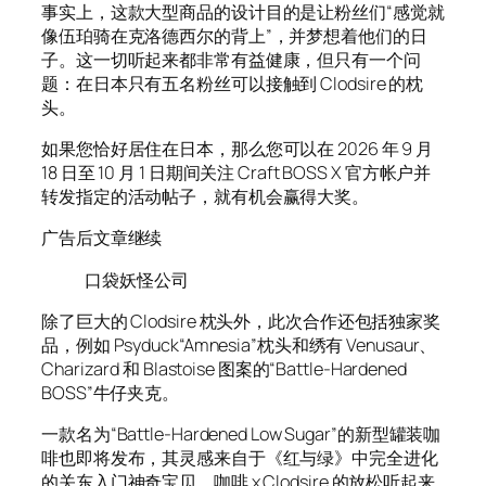
事实上，这款大型商品的设计目的是让粉丝们“感觉就
像伍珀骑在克洛德西尔的背上”，并梦想着他们的日
子。这一切听起来都非常有益健康，但只有一个问
题：在日本只有五名粉丝可以接触到 Clodsire 的枕
头。
如果您恰好居住在日本，那么您可以在 2026 年 9 月
18 日至 10 月 1 日期间关注 Craft BOSS X 官方帐户并
转发指定的活动帖子，就有机会赢得大奖。
广告后文章继续
口袋妖怪公司
除了巨大的 Clodsire 枕头外，此次合作还包括独家奖
品，例如 Psyduck“Amnesia”枕头和绣有 Venusaur、
Charizard 和 Blastoise 图案的“Battle-Hardened
BOSS”牛仔夹克。
一款名为“Battle-Hardened Low Sugar”的新型罐装咖
啡也即将发布，其灵感来自于《红与绿》中完全进化
的关东入门神奇宝贝。咖啡 x Clodsire 的放松听起来