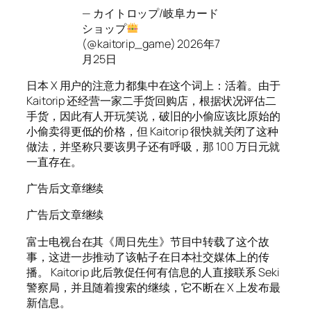
— カイトロップ/岐阜カード
ショップ
(@kaitorip_game) 2026年7
月25日
日本 X 用户的注意力都集中在这个词上：活着。由于
Kaitorip 还经营一家二手货回购店，根据状况评估二
手货，因此有人开玩笑说，破旧的小偷应该比原始的
小偷卖得更低的价格，但 Kaitorip 很快就关闭了这种
做法，并坚称只要该男子还有呼吸，那 100 万日元就
一直存在。
广告后文章继续
广告后文章继续
富士电视台在其《周日先生》节目中转载了这个故
事，这进一步推动了该帖子在日本社交媒体上的传
播。 Kaitorip 此后敦促任何有信息的人直接联系 Seki
警察局，并且随着搜索的继续，它不断在 X 上发布最
新信息。