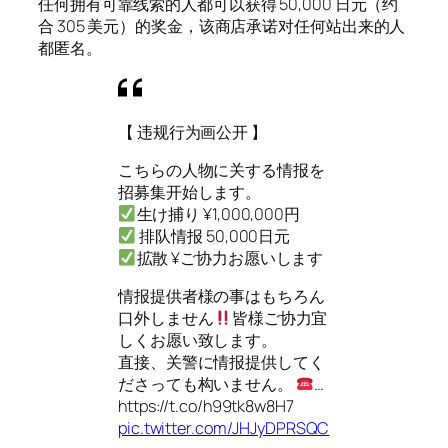
任何拥有可靠线索的人都可以获得 50,000 日元（约
合 305 美元）的奖金，该商店承诺对任何站出来的人
都匿名。
【 违规行为画公开 】
こちらの人物に关する情报を
招募集开始します。
生け捕り ¥1,000,000円
排队情报 50,000日元
拡散 ¥ご协力お愿いします
情报提供者様の事はもちろん
口外しません
皆様ご协力宜
しくお愿い致します。
直接、关警に情报提供してく
ださっても构いません。
…
https://t.co/h99tk8w8H7
pic.twitter.com/JHJyDPRSQC