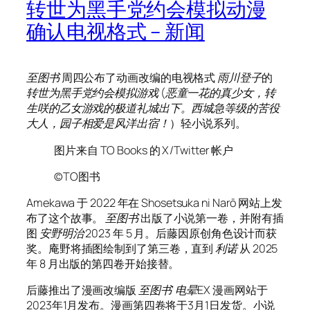
转世为黑手党约会模拟动漫
确认电视格式 – 新闻
至图书
周四公布了动画改编的电视格式
雨川登子
的
转世为黑手党约会模拟游戏
(
恶童一花的真少女，转
生咲的乙女游戏的极道礼城出下。西城急等级的苦役
大人，园子相爱是风洋出宿！
）轻小说系列。
图片来自 TO Books 的 X/Twitter 帐户
©TO图书
Amekawa 于 2022 年在 Shosetsuka ni Narō 网站上发
布了这个故事。
至图书
出版了小说第一卷，并附有插
图
安野明治
2023 年 5 月。后藤因原创角色设计而获
奖。庵野将插图绘制到了第三卷，直到
利诺
从 2025
年 8 月出版的第四卷开始接替。
后藤推出了漫画改编版
至图书
‘
电晕EX
漫画网站于
2023年1月发布。漫画第四卷将于3月1日发货。小说