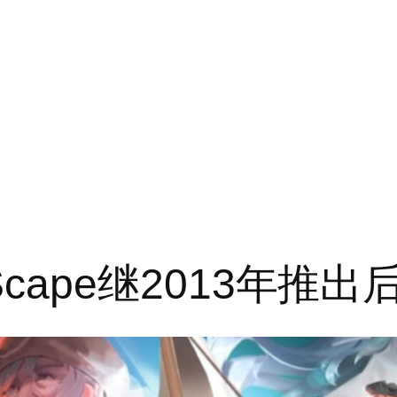
RuneScape继2013