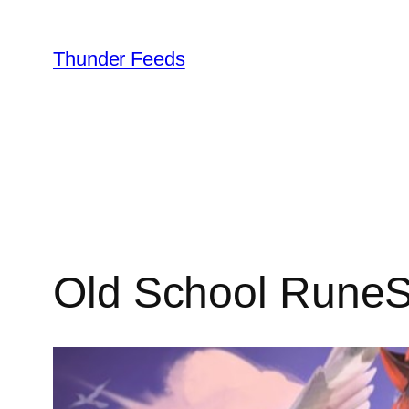
跳
至
Thunder Feeds
内
容
Old School 