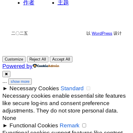
作者
主题
二〇二五
以
WordPress
设计
Customize
Reject All
Accept All
Powered by
✖
...
show more
►
Necessary Cookies
Standard
Necessary cookies enable essential site features
like secure log-ins and consent preference
adjustments. They do not store personal data.
None
►
Functional Cookies
Remark
Functional cookies support features like content