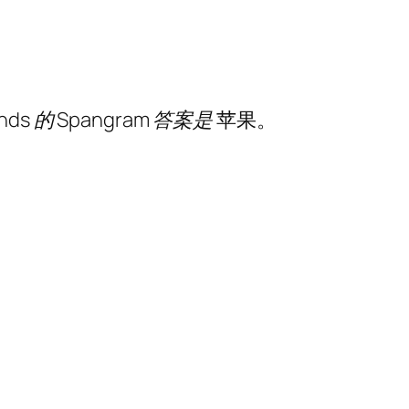
ands 的 Spangram 答案是
苹果。