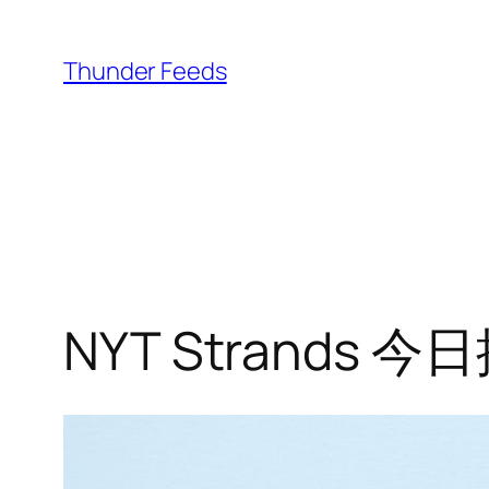
跳
至
Thunder Feeds
内
容
NYT Strands 