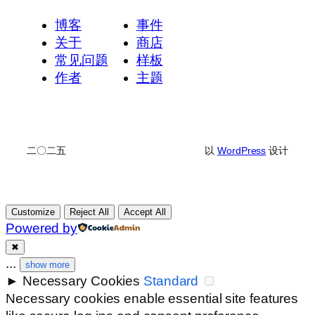
博客
事件
关于
商店
常见问题
样板
作者
主题
二〇二五
以
WordPress
设计
Customize
Reject All
Accept All
Powered by
✖
...
show more
►
Necessary Cookies
Standard
Necessary cookies enable essential site features