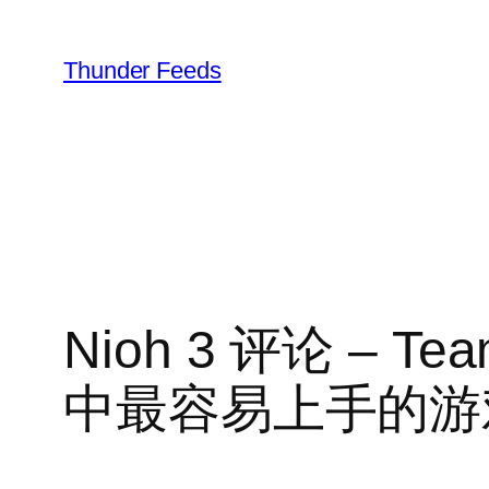
跳
至
Thunder Feeds
内
容
Nioh 3 评论 –
中最容易上手的游