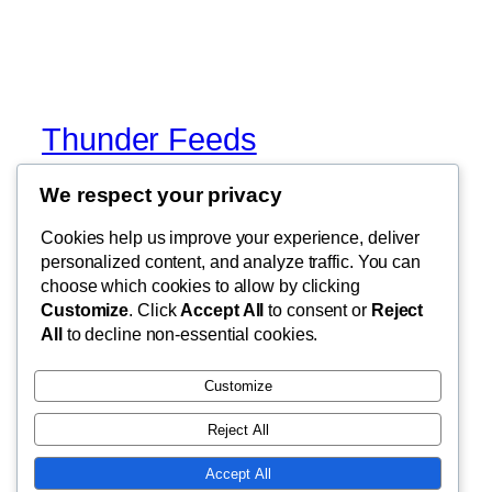
Thunder Feeds
We respect your privacy
你最喜欢的电子游戏和攻略杂志
Cookies help us improve your experience, deliver
personalized content, and analyze traffic. You can
choose which cookies to allow by clicking
博客
事件
Customize
. Click
Accept All
to consent or
Reject
关于
商店
All
to decline non-essential cookies.
常见问题
样板
作者
主题
Customize
Reject All
Accept All