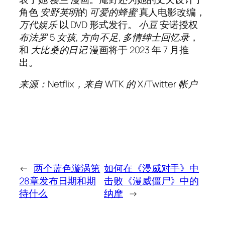
角色
安野英明
的
可爱的蜂蜜
真人电影改编，
万代娱乐
以 DVD 形式发行。
小豆
安诺授权
布法罗 5 女孩
,
方向不足
,
多情绅士回忆录
，
和
大比桑的日记
漫画将于 2023 年 7 月推
出。
来源：Netflix，来自 WTK 的 X/Twitter
帐户
←
两个蓝色漩涡第
如何在《漫威对手》中
28章发布日期和期
击败《漫威僵尸》中的
待什么
纳摩
→