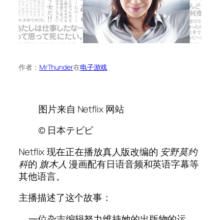
作者：
MrThunder
在
电子游戏
图片来自 Netflix 网站
© 日本テビビ
Netflix
现在正在播放真人版改编的
安野莫约
科
的
旗木人
漫画配有日语音频和英语字幕等
其他语言。
主播描述了这个故事：
一位杂志编辑努力维持她的出版物的运