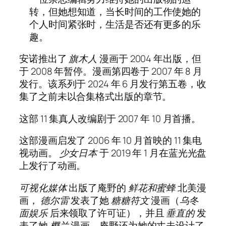
转，但她想知道，当长时间的工作使她的
个人时间紧张时，生活是否还有更多的乐
趣。
安诺推出了
旗木人
漫画于 2004 年出版，但
于 2008 年暂停。漫画第四卷于 2007 年 8 月
发行。该系列于 2024 年 6 月发行第五卷，收
集了之前未以合集格式出版的章节。
这部 11 集真人改编剧于 2007 年 10 月首播。
这部漫画启发了 2006 年 10 月首映的 11 集电
视动画。
少女日本
于 2019 年 1 月在蓝光光盘
上发行了动画。
可视化媒体
出版了庵野的
鲜花和蜜蜂
北美漫
画，
德尔雷
发表了她
糖糖符文
漫画（
乌冬
面娱乐
后来领取了许可证），并且
垂直的
发
表了她
樱兰
漫画。庵野还为她的丈夫设计了