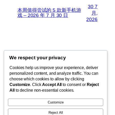
30 7
本周值得尝试的 5 款新手机游
月,
戏 – 2026 年 7 月 30 日
2026
Thunder Feeds
We respect your privacy
你最喜欢的电子游戏和攻略杂志
Cookies help us improve your experience, deliver
personalized content, and analyze traffic. You can
choose which cookies to allow by clicking
Customize
. Click
Accept All
to consent or
Reject
博客
事件
All
to decline non-essential cookies.
关于
商店
常见问题
样板
Customize
作者
主题
Reject All