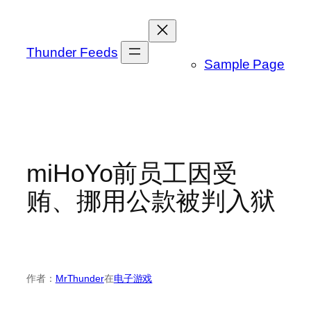
跳
至
内
Thunder Feeds
Sample Page
容
miHoYo前员工因受
贿、挪用公款被判入狱
作者：
MrThunder
在
电子游戏