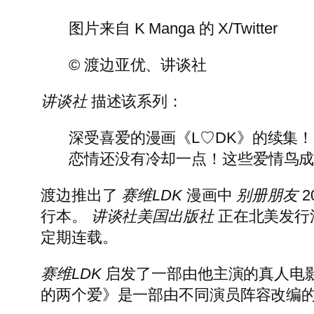
图片来自 K Manga 的 X/Twitter
© 渡边亚优、讲谈社
讲谈社
描述该系列：
深受喜爱的漫画《L♡DK》的续集！
恋情还没有冷却一点！这些爱情鸟
渡边推出了
赛维LDK
漫画中
别册朋友
2
行本。
讲谈社美国出版社
正在北美发行
定期连载。
赛维LDK
启发了一部由他主演的真人电
的两个爱》是一部由不同演员阵容改编的漫画