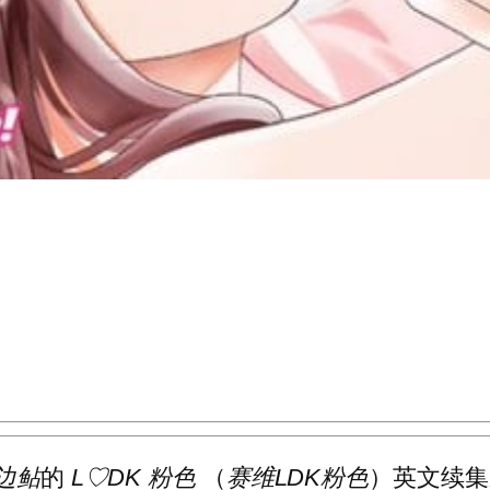
边鲇
的
L♡DK 粉色
（
赛维LDK粉色
）英文续集