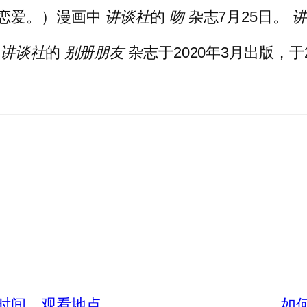
恋爱。）漫画中
讲谈社
的
吻
杂志7月25日。
讲
于
讲谈社
的
别册朋友
杂志于2020年3月出版，于
时间、观看地点
如