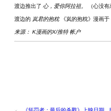
渡边推出了
心，爱你阿拉祖
。
（心没有
渡边的
岚君的抱枕
《岚的抱枕》漫画
来源：
K漫画
的X/推特
帐户
←
《惩罚者：最后的杀戮》上映日期、