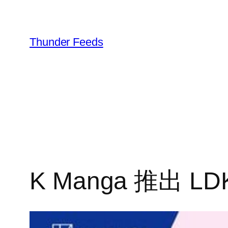
跳
至
内
Thunder Feeds
容
K Manga 推出 LD