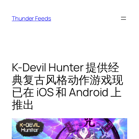
跳
至
Thunder Feeds
内
容
K-Devil Hunter 提供经
典复古风格动作游戏现
已在 iOS 和 Android 上
推出