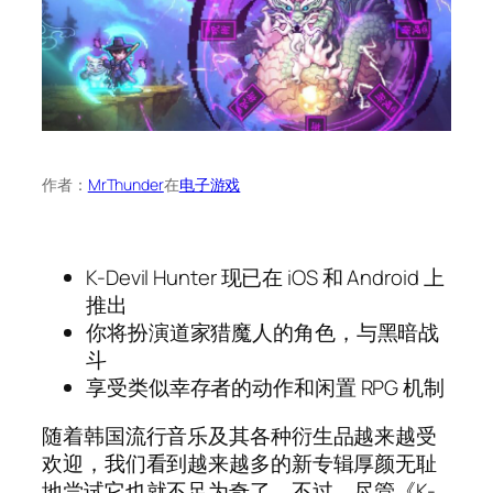
作者：
MrThunder
在
电子游戏
K-Devil Hunter 现已在 iOS 和 Android 上
推出
你将扮演道家猎魔人的角色，与黑暗战
斗
享受类似幸存者的动作和闲置 RPG 机制
随着韩国流行音乐及其各种衍生品越来越受
欢迎，我们看到越来越多的新专辑厚颜无耻
地尝试它也就不足为奇了。不过，尽管《K-