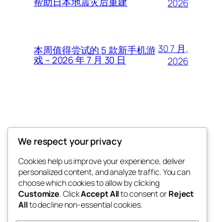
帮助日本地震灾后重建
2026
30 7 月,
本周值得尝试的 5 款新手机游
戏 – 2026 年 7 月 30 日
2026
Thunder Feeds
We respect your privacy
你最喜欢的电子游戏和攻略杂志
Cookies help us improve your experience, deliver
personalized content, and analyze traffic. You can
choose which cookies to allow by clicking
Customize
. Click
Accept All
to consent or
Reject
博客
事件
All
to decline non-essential cookies.
关于
商店
常见问题
样板