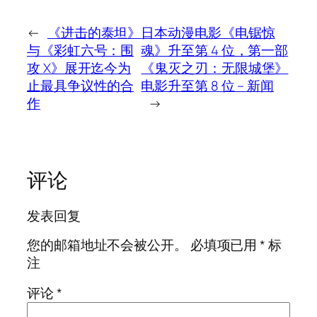
←
《进击的泰坦》
日本动漫电影《电锯惊
与《彩虹六号：围
魂》升至第 4 位，第一部
攻 X》展开迄今为
《鬼灭之刃：无限城堡》
止最具争议性的合
电影升至第 8 位 – 新闻
作
→
评论
发表回复
您的邮箱地址不会被公开。
必填项已用
*
标
注
评论
*