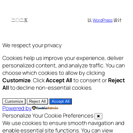
二〇二五
以
WordPress
设计
We respect your privacy
Cookies help us improve your experience, deliver
personalized content, and analyze traffic. You can
choose which cookies to allow by clicking
Customize
. Click
Accept All
to consent or
Reject
All
to decline non-essential cookies.
Customize
Reject All
Accept All
Powered by
Personalize Your Cookie Preferences
✖
We use cookies to ensure smooth navigation and
enable essential site functions. You can view