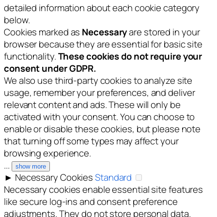
detailed information about each cookie category
below.
Cookies marked as
Necessary
are stored in your
browser because they are essential for basic site
functionality.
These cookies do not require your
consent under GDPR.
We also use third-party cookies to analyze site
usage, remember your preferences, and deliver
relevant content and ads. These will only be
activated with your consent. You can choose to
enable or disable these cookies, but please note
that turning off some types may affect your
browsing experience.
...
show more
►
Necessary Cookies
Standard
Necessary cookies enable essential site features
like secure log-ins and consent preference
adjustments. They do not store personal data.