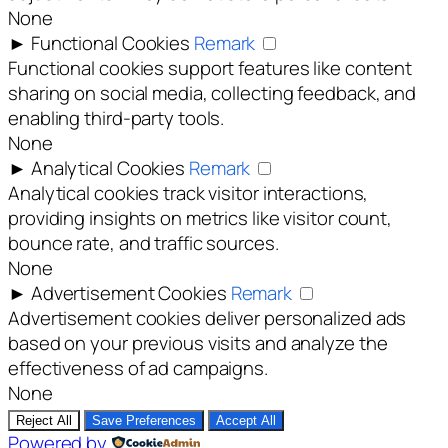
None
►
Functional Cookies
Remark
Functional cookies support features like content
sharing on social media, collecting feedback, and
enabling third-party tools.
None
►
Analytical Cookies
Remark
Analytical cookies track visitor interactions,
providing insights on metrics like visitor count,
bounce rate, and traffic sources.
None
►
Advertisement Cookies
Remark
Advertisement cookies deliver personalized ads
based on your previous visits and analyze the
effectiveness of ad campaigns.
None
Reject All
Save Preferences
Accept All
Powered by