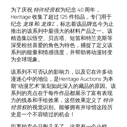
为了庆祝
特许经营权
为纪念 40 周年，
Heritage 收集了超过 125 件拍品，专门用于
纪念
龙珠
和
龙珠Z
，标志着该品牌迄今为止
推出的该系列中最强大的材料产品之一。该
精选集以悟空、贝吉塔、短笛和特兰克斯等
深受粉丝喜爱的角色为特色，捕捉了定义该
系列的能量和情感强度，并帮助将动漫转变
为全球现象。
该系列不可否认的影响力，以及它在许多动
漫迷心中的地位，是Heritage Auctions 为本
期“动漫艺术”策划如此深入的藏品的原因。该
系列的亮点在于每件作品都展示了富有表现
力的线条和手绘效果，这些效果定义了
特许
经营权
的视觉识别。能够拥有并珍惜这段历
史是一个不容错过的机会！
距离拍卖会只剩几天了，这里有一个小样