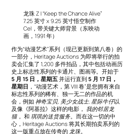
龙珠 Z | “Keep the Chance Alive”
7.25 英寸 x 9.25 英寸悟空制作
Cel，带关键大师背景（东映动
画，1991 年）
作为“动漫艺术”系列（现已更新到第八卷）的
一部分，Heritage Auctions 为即将举行的拍
卖会汇集了 1,200 多件拍品，其中包括动画历
史上标志性系列的卡通片、图画等。开始于
5 月 15 日，星期五
并运行直到
5 月 17 日，
星期日
，“动漫艺术，第 VIII 卷”是您拥有来自
标志性系列的稀有、独一无二的作品的机
会，例如
神奇宝贝
,
美少女战士
,
星际牛仔
以
及像《阿基拉》这样的电影，
我的邻居龙
猫
， 和
琪琪的送货服务
。而在这一切的中
心，Heritage Auctions 将其长期拍卖系列的
这一版重点放在传奇的
龙珠
。