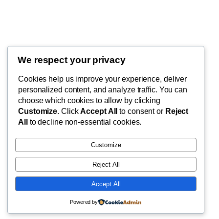
Thunder Feeds
We respect your privacy
你最喜欢的电子游戏和攻略杂志
Cookies help us improve your experience, deliver
personalized content, and analyze traffic. You can
choose which cookies to allow by clicking
Customize
. Click
Accept All
to consent or
Reject
博客
事件
All
to decline non-essential cookies.
关于
商店
常见问题
样板
Customize
作者
主题
Reject All
Accept All
二〇二五
以
WordPress
设计
Powered by