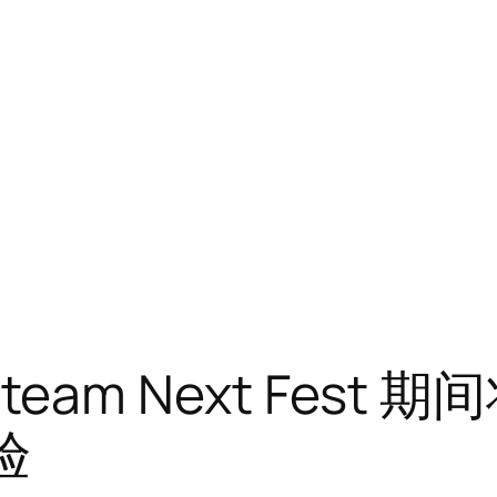
 Steam Next Fe
验