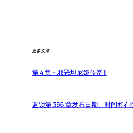
更多文章
第 4 集 – 邪恶坦尼娅传奇 II
蓝锁第 356 章发布日期、时间和