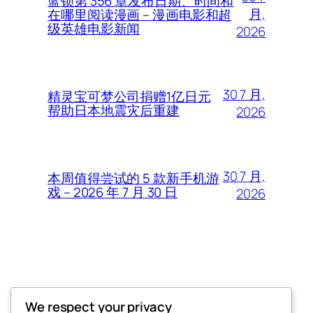
蓝锁第 356 章发布日期、时间和
月,
在哪里阅读漫画 – 漫画电影和超
级英雄电影新闻
2026
30 7 月,
精灵宝可梦公司捐赠1亿日元
帮助日本地震灾后重建
2026
30 7 月,
本周值得尝试的 5 款新手机游
戏 – 2026 年 7 月 30 日
2026
Thunder Feeds
We respect your privacy