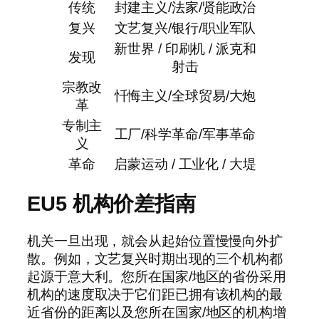
传统
封建主义/法家/贤能政治
复兴
文艺复兴/银行/职业军队
新世界 / 印刷机 / 派克和
发现
射击
宗教改
忏悔主义/全球贸易/大炮
革
专制主
工厂/科学革命/军事革命
义
革命
启蒙运动 / 工业化 / 大堤
EU5 机构价差指南
机关一旦出现，就会从起始位置慢慢向外扩
散。例如，文艺复兴时期出现的三个机构都
起源于意大利。您所在国家/地区的省份采用
机构的速度取决于它们距已拥有该机构的最
近省份的距离以及您所在国家/地区的机构增