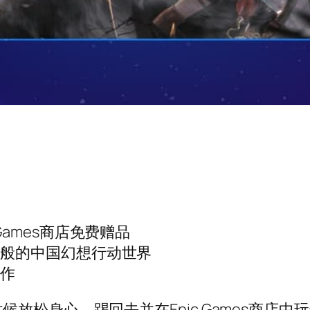
ic Games商店免费赠品
话般的中国幻想行动世界
动作
放松身心，踢回去并在Epic Games商店