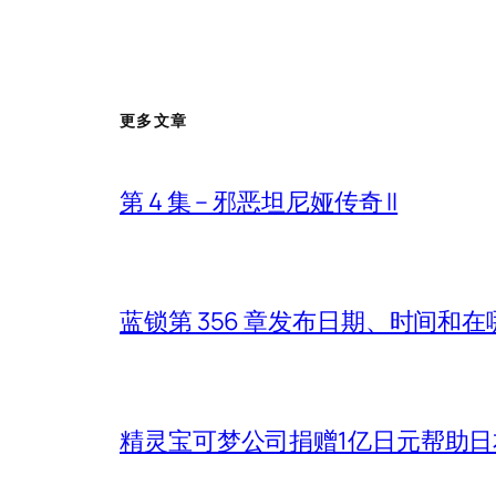
更多文章
第 4 集 – 邪恶坦尼娅传奇 II
蓝锁第 356 章发布日期、时间和
精灵宝可梦公司捐赠1亿日元帮助