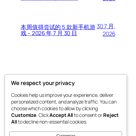
30 7 月,
本周值得尝试的 5 款新手机游
戏 – 2026 年 7 月 30 日
2026
Thunder Feeds
We respect your privacy
你最喜欢的电子游戏和攻略杂志
Cookies help us improve your experience, deliver
personalized content, and analyze traffic. You can
choose which cookies to allow by clicking
Customize
. Click
Accept All
to consent or
Reject
博客
事件
All
to decline non-essential cookies.
关于
商店
常见问题
样板
Customize