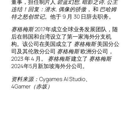
董事，担任制片人
碧蓝幻想
,
暗影之诗
,
公主
连结！回复：潜水
,
偶像的骄傲
， 和
巴哈姆
特之怒创世记
。他于 9 月 30 日辞去职务。
赛格梅斯
2017年成立全球业务发展团队，随
后在韩国和台湾设立了第一家海外分支机
构。该公司在美国成立了
赛格梅斯
美国分公
司及其伦敦分公司
赛格梅斯
欧洲分公司，
2023 年 4 月。
赛格梅斯
建立了
赛格梅斯
2024年5月新加坡海外分公司。
资料来源：Cygames AI Studio、
4Gamer（赤坂）