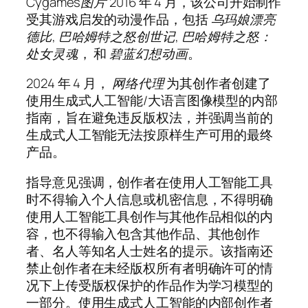
Cygames图片
2016 年 4 月，该公司开始制作
受其游戏启发的动漫作品，包括
乌玛娘漂亮
德比
,
巴哈姆特之怒创世记
,
巴哈姆特之怒：
处女灵魂
， 和
碧蓝幻想动画
。
2024 年 4 月，
网络代理
为其创作者创建了
使用生成式人工智能/大​​语言图像模型的内部
指南，旨在避免违反版权法，并强调当前的
生成式人工智能无法按原样生产可用的最终
产品。
指导意见强调，创作者在使用人工智能工具
时不得输入个人信息或机密信息，不得明确
使用人工智能工具创作与其他作品相似的内
容，也不得输入包含其他作品、其他创作
者、名人等知名人士姓名的提示。该指南还
禁止创作者在未经版权所有者明确许可的情
况下上传受版权保护的作品作为学习模型的
一部分。使用生成式人工智能的内部创作者