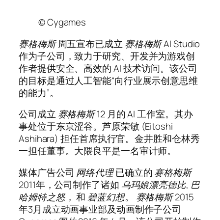
© Cygames
赛格梅斯
周五宣布已成立
赛格梅斯
AI Studio
作为子公司，致力于研究、开发并为游戏创
作者提供安全、高效的 AI 技术访问。该公司
的目标是通过人工智能“向行业展示创意思维
的能力”。
公司成立
赛格梅斯
12 月的 AI 工作室。其办
事处位于东京涩谷。芦原荣敏 (Eitoshi
Ashihara) 担任首席执行官。金井胜和仓林秀
一担任董事。大隈良平是一名审计师。
媒体广告公司
网络代理
已确立的
赛格梅斯
2011年，公司制作了诸如
乌玛娘漂亮德比
,
巴
哈姆特之怒
， 和
碧蓝幻想
。
赛格梅斯
2015
年3月成立动画事业部及动画制作子公司