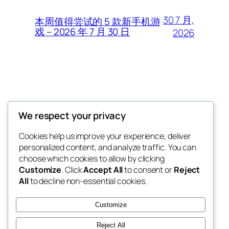
30 7 月,
本周值得尝试的 5 款新手机游
戏 – 2026 年 7 月 30 日
2026
Thunder Feeds
We respect your privacy
你最喜欢的电子游戏和攻略杂志
Cookies help us improve your experience, deliver
personalized content, and analyze traffic. You can
choose which cookies to allow by clicking
Customize
. Click
Accept All
to consent or
Reject
博客
事件
All
to decline non-essential cookies.
关于
商店
常见问题
样板
Customize
作者
主题
Reject All