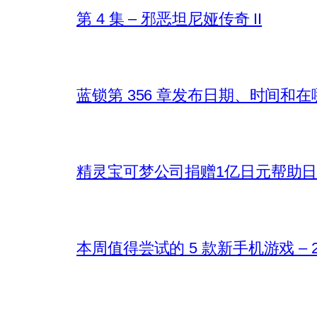
第 4 集 – 邪恶坦尼娅传奇 II
蓝锁第 356 章发布日期、时间和
精灵宝可梦公司捐赠1亿日元帮助
本周值得尝试的 5 款新手机游戏 – 202