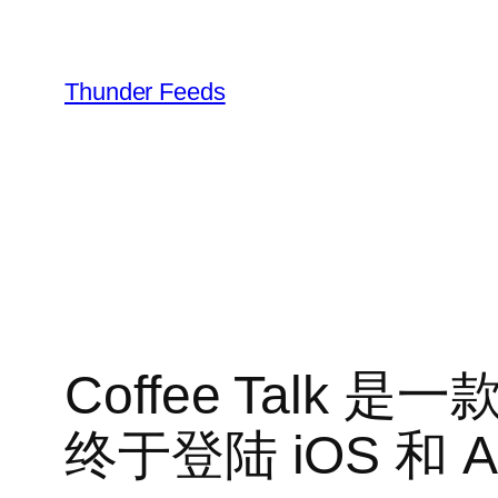
跳
至
内
Thunder Feeds
容
Coffee Tal
终于登陆 iOS 和 An