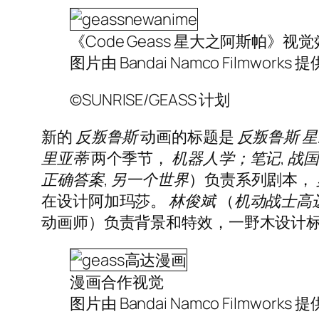
《Code Geass 星大之阿斯帕》视
图片由 Bandai Namco Filmworks 提
©SUNRISE/GEASS 计划
新的
反叛鲁斯
动画的标题是
反叛鲁斯
星
里亚蒂
两个季节，
机器人学；笔记
,
战国B
正确答案
,
另一个世界
）负责系列剧本，
在设计阿加玛莎。
林俊斌
（
机动战士高达G
动画师）负责背景和特效，一野木设计
漫画合作视觉
图片由 Bandai Namco Filmworks 提