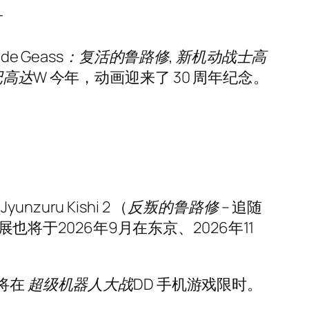
T
ode Geass：复活的鲁路修
,
新机动战士高
记高达W
今年，动画迎来了 30 周年纪念。
 Jyunzuru Kishi 2
（
反叛的鲁路修
– 追随
也将于2026年9月在东京、2026年11
将在
超级机器人大战DD
手机游戏限时。