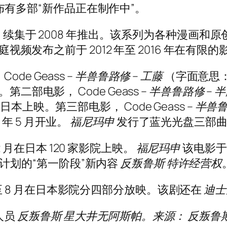
 月宣布有多部“新作品正在制作中”。
播，续集于 2008 年推出。该系列为各种漫画
视频发布之前于 2012 年至 2016 年在有限
，
Code Geass – 半兽鲁路修
– 工藤
（字面意思
日本上映。第二部电影，
Code Geass – 半兽鲁路修
– 
 2 月在日本上映。第三部电影，
Code Geass – 半
8 年 5 月开业。
福尼玛申
发行了蓝光光盘三部
年 2 月在日本 120 家影院上映。
福尼玛申
该电影于 
0 年计划的“第一阶段”新内容
反叛鲁斯
特许经营权
5 月至 8 月在日本影院分四部分放映。该剧还在
迪士
人员
反叛鲁斯
星大井无阿斯帕。来源：
反叛鲁