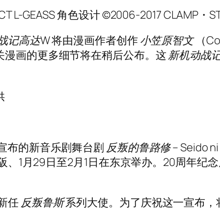
CT L-GEASS 角色设计 ©2006-2017 CLAMP・S
战记高达W
将由漫画作者创作
小笠原智文
（
C
关漫画的更多细节将在稍后公布。这
新机动战
供
前宣布的新音乐剧舞台剧
反叛的鲁路修
– Seido ni
阪、1月29日至2月1日在东京举办。20周年纪念展
为新任
反叛鲁斯
系列大使。为了庆祝这一宣布，