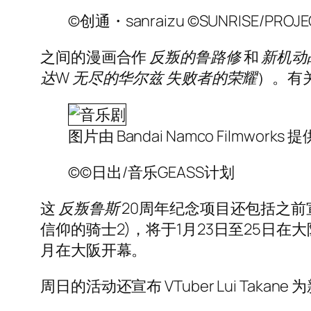
©创通・sanraizu ©SUNRISE/PROJE
之间的漫画合作
反叛的鲁路修
和
新机动
达W 无尽的华尔兹 失败者的荣耀
）。有
图片由 Bandai Namco Filmworks 提
©©日出/音乐GEASS计划
这
反叛鲁斯
20周年纪念项目还包括之
信仰的骑士2)，将于1月23日至25日在大
月在大阪开幕。
周日的活动还宣布 VTuber Lui Takane 