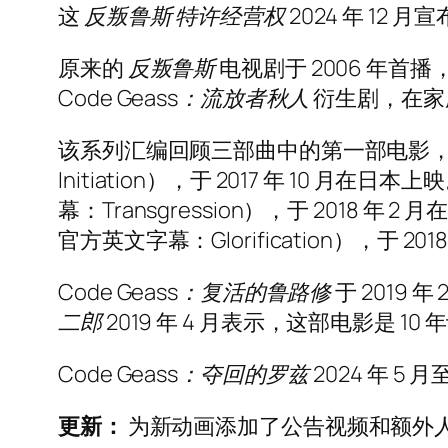
这
反叛鲁斯
特许经营权
2024 年 12
原来的
反叛鲁斯
电视剧于 2006 年首
Code Geass：流放者秋人
衍生剧，在家庭
该系列汇编回顾三部曲中的第一部电影
Initiation），于 2017 年 10 月在
幕：Transgression），于 2018 年
官方英文字幕：Glorification），于 201
Code Geass：复活的鲁路修
于 2019 
二郎
2019 年 4 月表示，这部电影是 1
Code Geass：夺回的罗兹
2024 年 
更新：
为新动画添加了公告视频和额外