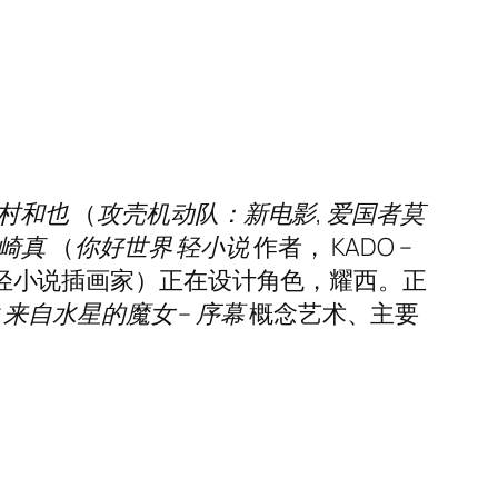
村和也
（
攻壳机动队：新电影
,
爱国者莫
崎真
（
你好世界
轻小说
作者，
KADO –
轻小说插画家）正在设计角色，耀西。正
来自水星的魔女 – 序幕
概念艺术、主要