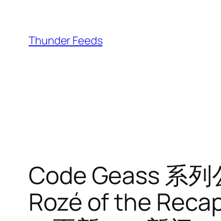
跳
至
内
Thunder Feeds
容
Code Geass 
Rozé of the R