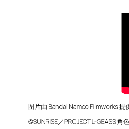
图片由 Bandai Namco Filmworks 提
©SUNRISE／PROJECT L-GEASS 角色