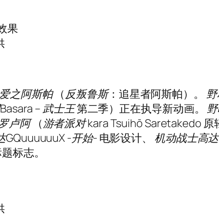
觉效果
供
爱之阿斯帕
（
反叛鲁斯
：追星者阿斯帕）。
野
asara – 武士王
第二季）正在执导新动画。
野
罗卢阿
（
游者派对 kara Tsuihō Saretakedo
原
QuuuuuuX -开始-
电影设计、
机动战士高达 
标题标志。
供