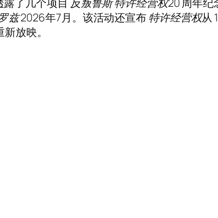
动”透露了几个项目
反叛鲁斯
特许经营权
20 周年
的罗兹
2026年7月。该活动还宣布
特许经营权
从 
重新放映。