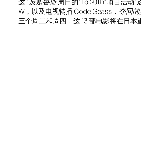
这 ”
反叛鲁斯
周日的“To 20th”项目活
W
，以及电视转播
Code Geass：夺回
三个周二和周四，这 13 部电影将在日本