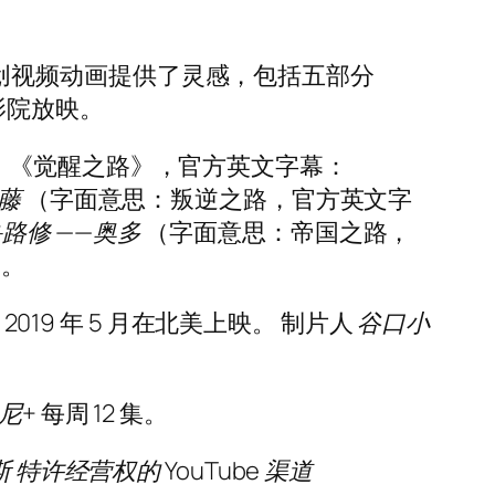
和原创视频动画提供了灵感，包括五部分
的影院放映。
：《觉醒之路》，官方英文字幕：
半藤
（字面意思：叛逆之路，官方英文字
兽鲁路修
——奥多
（字面意思：帝国之路，
曲。
2019 年 5 月在北美上映。 制片人
谷口小
。
尼+
每周 12 集。
斯
特许经营权
的
YouTube
渠道