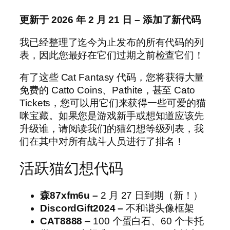
更新于 2026 年 2 月 21 日 – 添加了新代码
我已经整理了迄今为止发布的所有代码的列
表，因此您最好在它们过期之前检查它们！
有了这些 Cat Fantasy 代码，您将获得大量
免费的 Catto Coins、Pathite，甚至 Cato
Tickets，您可以用它们来获得一些可爱的猫
咪宝藏。如果您是游戏新手或想知道应该先
升级谁，请阅读我们的猫幻想等级列表，我
们在其中对所有战斗人员进行了排名！
活跃猫幻想代码
森87xfm6u
–
2 月 27 日到期（新！）
DiscordGift2024 –
不和谐头像框架
CAT8888
– 100 个蛋白石、60 个卡托