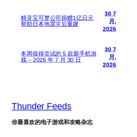
30 7
精灵宝可梦公司捐赠1亿日元
月,
帮助日本地震灾后重建
2026
30 7
本周值得尝试的 5 款新手机游
月,
戏 – 2026 年 7 月 30 日
2026
Thunder Feeds
你最喜欢的电子游戏和攻略杂志