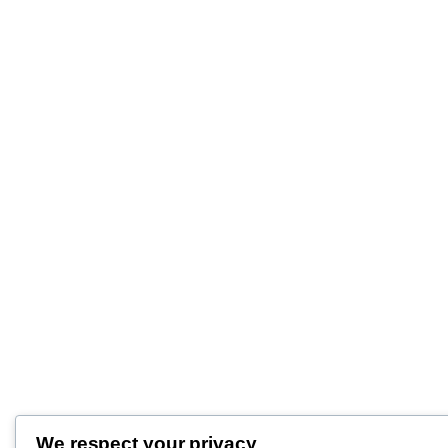
We respect your privacy