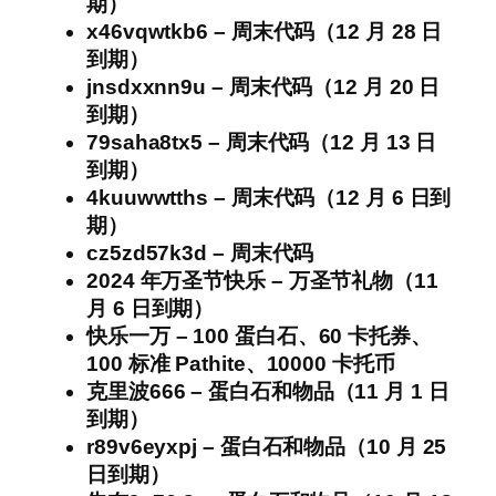
期）
x46vqwtkb6 –
周末代码（12 月 28 日
到期）
jnsdxxnn9u
– 周末代码（12 月 20 日
到期）
79saha8tx5
– 周末代码（12 月 13 日
到期）
4kuuwwtths
– 周末代码（12 月 6 日到
期）
cz5zd57k3d
– 周末代码
2024 年万圣节快乐 –
万圣节礼物（11
月 6 日到期）
快乐一万
– 100 蛋白石、60 卡托券、
100 标准 Pathite、10000 卡托币
克里波666 –
蛋白石和物品（11 月 1 日
到期）
r89v6eyxpj –
蛋白石和物品（10 月 25
日到期）