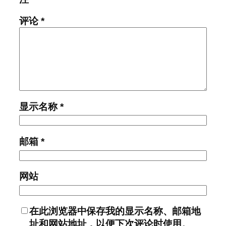
评论
*
显示名称
*
邮箱
*
网站
在此浏览器中保存我的显示名称、邮箱地
址和网站地址，以便下次评论时使用。