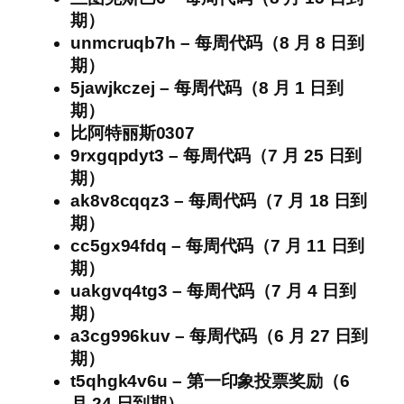
期）
unmcruqb7h –
每周代码（8 月 8 日到
期）
5jawjkczej –
每周代码（8 月 1 日到
期）
比阿特丽斯0307
9rxgqpdyt3 –
每周代码（7 月 25 日到
期）
ak8v8cqqz3 –
每周代码（7 月 18 日到
期）
cc5gx94fdq –
每周代码（7 月 11 日到
期）
uakgvq4tg3 –
每周代码（7 月 4 日到
期）
a3cg996kuv –
每周代码（6 月 27 日到
期）
t5qhgk4v6u
– 第一印象投票奖励（6
月 24 日到期）