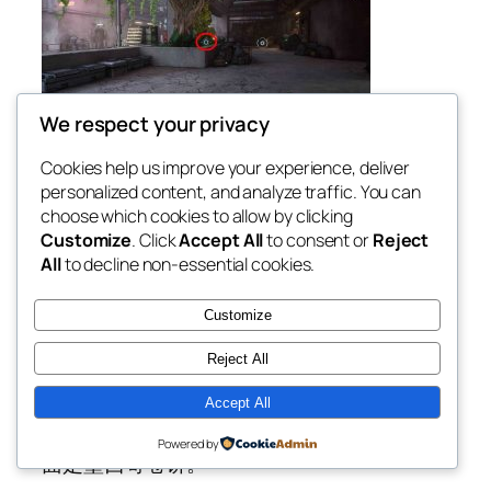
We respect your privacy
Cookies help us improve your experience, deliver
personalized content, and analyze traffic. You can
choose which cookies to allow by clicking
Customize
. Click
Accept All
to consent or
Reject
All
to decline non-essential cookies.
Customize
墨西哥卷饼＃15
Reject All
Accept All
在游泳池所在的建筑物的屋顶上。游泳池旁
边是一个动臂箱（扬声器），在托盘上的后
Powered by
面是墨西哥卷饼。