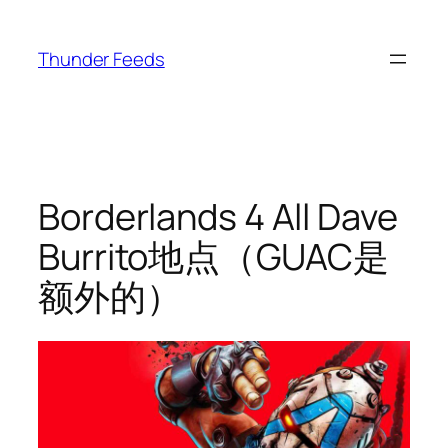
跳
至
Thunder Feeds
内
容
Borderlands 4 All Dave
Burrito地点（GUAC是
额外的）